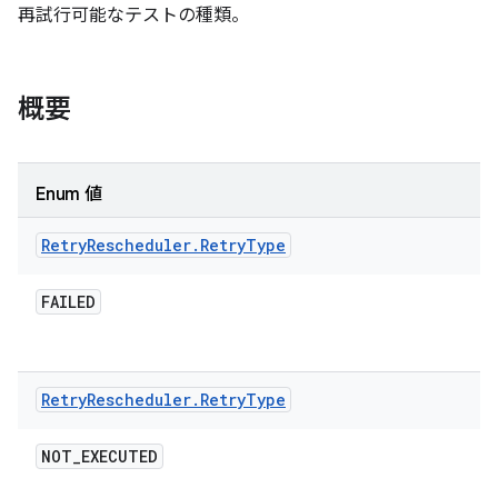
再試行可能なテストの種類。
概要
Enum 値
Retry
Rescheduler
.
Retry
Type
FAILED
Retry
Rescheduler
.
Retry
Type
NOT
_
EXECUTED