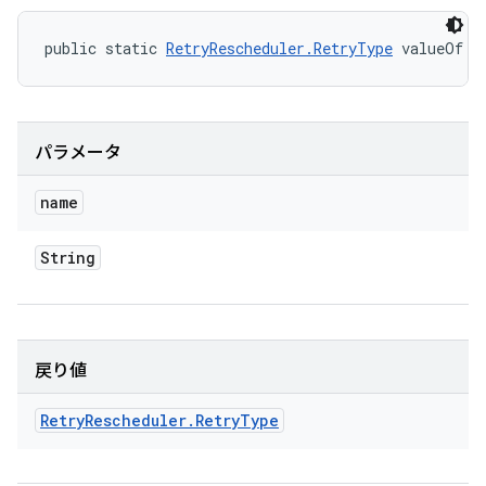
public static 
RetryRescheduler.RetryType
 valueOf (
パラメータ
name
String
戻り値
Retry
Rescheduler
.
Retry
Type