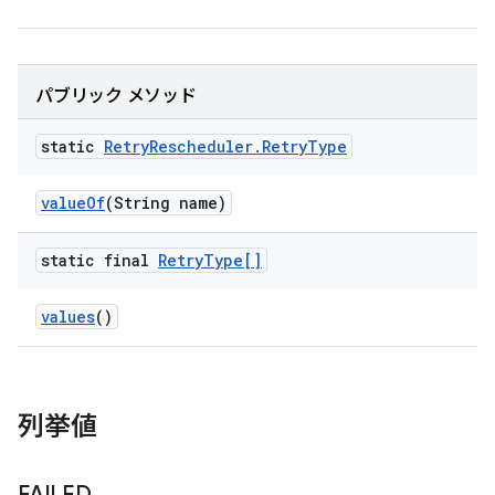
パブリック メソッド
static
Retry
Rescheduler
.
Retry
Type
value
Of
(String name)
static final
Retry
Type[]
values
()
列挙値
FAILED