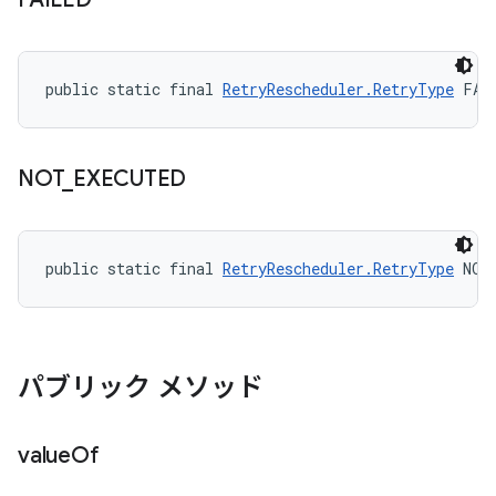
public static final 
RetryRescheduler.RetryType
 FAI
NOT
_
EXECUTED
public static final 
RetryRescheduler.RetryType
 NOT
パブリック メソッド
value
Of