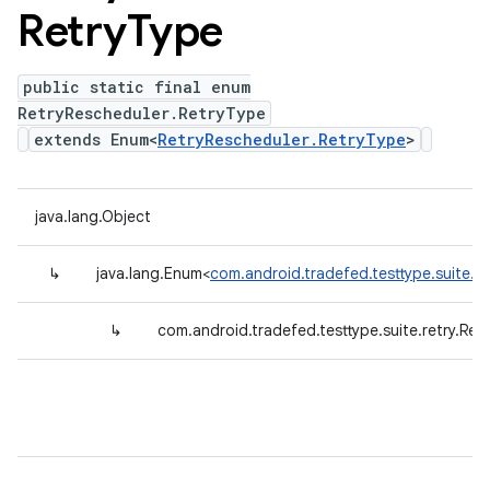
Retry
Type
public static final enum
RetryRescheduler.RetryType
extends Enum<
RetryRescheduler.RetryType
>
java.lang.Object
↳
java.lang.Enum<
com.android.tradefed.testtype.suite.r
↳
com.android.tradefed.testtype.suite.retry.Ret