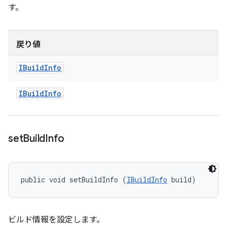
す。
戻り値
IBuild
Info
IBuild
Info
set
Build
Info
public void setBuildInfo (
IBuildInfo
 build)
ビルド情報を設定します。