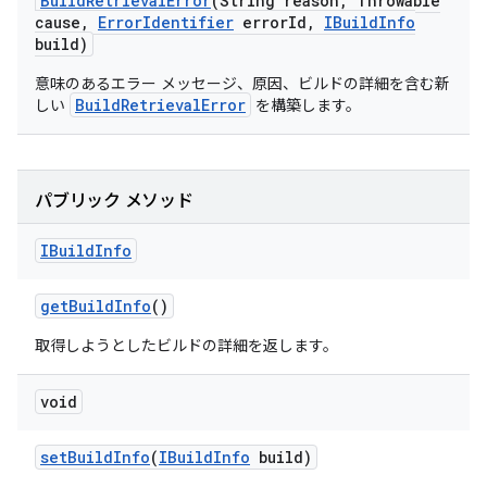
Build
Retrieval
Error
(String reason
,
Throwable
cause
,
Error
Identifier
error
Id
,
IBuild
Info
build)
意味のあるエラー メッセージ、原因、ビルドの詳細を含む新
BuildRetrievalError
しい
を構築します。
パブリック メソッド
IBuild
Info
get
Build
Info
()
取得しようとしたビルドの詳細を返します。
void
set
Build
Info
(
IBuild
Info
build)