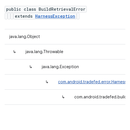
public class BuildRetrievalError
extends
HarnessException
java.lang.Object
↳
java.lang.Throwable
↳
java.lang.Exception
↳
com.android.tradefed.error.HarnessE
↳
com.android.tradefed.build.B