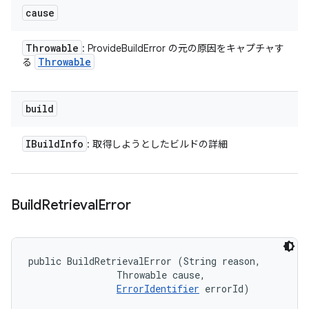
cause
Throwable
: ProvideBuildError の元の原因をキャプチャす
Throwable
る
build
IBuild
Info
: 取得しようとしたビルドの詳細
Build
Retrieval
Error
public BuildRetrievalError (String reason, 

                Throwable cause, 

ErrorIdentifier
 errorId)