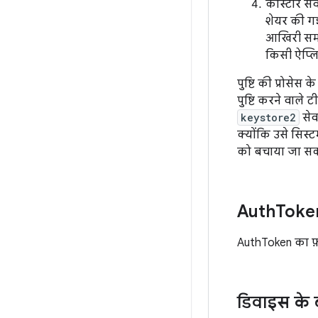
कीस्टोर से
शेयर की गई 
आखिरी समय 
किसी ऐप्लि
पुष्टि की प्रोसेस
पुष्टि करने वाले ट
keystore2
सेव
क्योंकि उसे सिस्ट
को बचाया जा सक
Auth
Token 
AuthToken का फ़ॉ
डिवाइस के ब