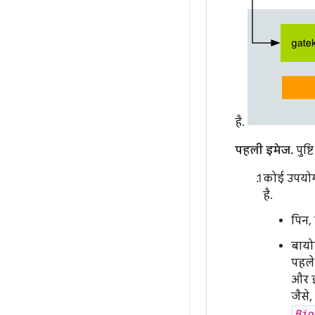
है.
पहली इमेज.
पुष्ट
कोई उपयोगक
है.
पिन, 
बायोम
पहले
और इ
जैसे,
Bio