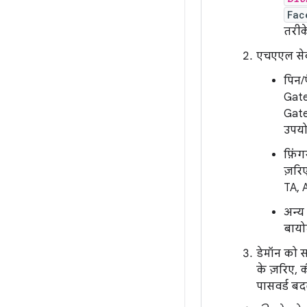
Fac
तरीके
एचएएल सेवा
पिन/प
Gatek
Gate
उपयो
फ़िंग
ज़रिए
TA, 
अन्य 
बायो
डेमॉन को स
के ज़रिए, 
पासवर्ड बद