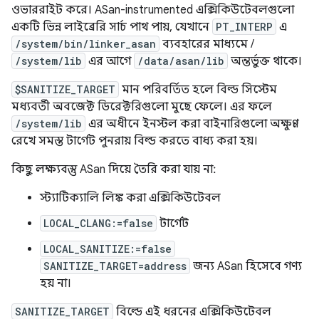
ওভাররাইট করে। ASan-instrumented এক্সিকিউটেবলগুলো
একটি ভিন্ন লাইব্রেরি সার্চ পাথ পায়, যেখানে
PT_INTERP
এ
/system/bin/linker_asan
ব্যবহারের মাধ্যমে /
/system/lib
এর আগে
/data/asan/lib
অন্তর্ভুক্ত থাকে।
$SANITIZE_TARGET
মান পরিবর্তিত হলে বিল্ড সিস্টেম
মধ্যবর্তী অবজেক্ট ডিরেক্টরিগুলো মুছে ফেলে। এর ফলে
/system/lib
এর অধীনে ইনস্টল করা বাইনারিগুলো অক্ষুণ্ণ
রেখে সমস্ত টার্গেট পুনরায় বিল্ড করতে বাধ্য করা হয়।
কিছু লক্ষ্যবস্তু ASan দিয়ে তৈরি করা যায় না:
স্ট্যাটিক্যালি লিঙ্ক করা এক্সিকিউটেবল
LOCAL_CLANG:=false
টার্গেট
LOCAL_SANITIZE:=false
SANITIZE_TARGET=address
জন্য ASan হিসেবে গণ্য
হয় না।
SANITIZE_TARGET
বিল্ডে এই ধরনের এক্সিকিউটেবল