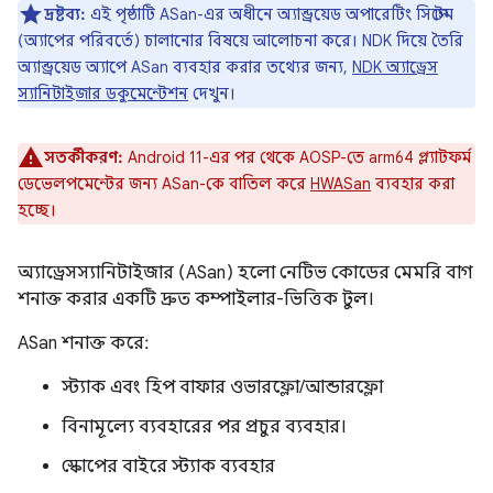
দ্রষ্টব্য:
এই পৃষ্ঠাটি ASan-এর অধীনে অ্যান্ড্রয়েড অপারেটিং সিস্টেম
(অ্যাপের পরিবর্তে) চালানোর বিষয়ে আলোচনা করে। NDK দিয়ে তৈরি
অ্যান্ড্রয়েড অ্যাপে ASan ব্যবহার করার তথ্যের জন্য,
NDK অ্যাড্রেস
স্যানিটাইজার ডকুমেন্টেশন
দেখুন।
সতর্কীকরণ:
Android 11-এর পর থেকে AOSP-তে arm64 প্ল্যাটফর্ম
ডেভেলপমেন্টের জন্য ASan-কে বাতিল করে
HWASan
ব্যবহার করা
হচ্ছে।
অ্যাড্রেসস্যানিটাইজার (ASan) হলো নেটিভ কোডের মেমরি বাগ
শনাক্ত করার একটি দ্রুত কম্পাইলার-ভিত্তিক টুল।
ASan শনাক্ত করে:
স্ট্যাক এবং হিপ বাফার ওভারফ্লো/আন্ডারফ্লো
বিনামূল্যে ব্যবহারের পর প্রচুর ব্যবহার।
স্কোপের বাইরে স্ট্যাক ব্যবহার