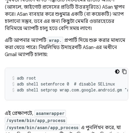
পূর্ববর্তী বিভাগে বর্ণিত পদ্ধতিটি সিস্টেমের প্রতিটি অ্যাপে
(আসলে, জাইগোট প্রসেসের প্রতিটি উত্তরসূরিতে) ASan স্থাপন
করে। ASan ব্যবহার করে শুধুমাত্র একটি (বা কয়েকটি) অ্যাপ
চালানো সম্ভব, তবে এর জন্য কিছুটা মেমরি ওভারহেডের
বিনিময়ে অ্যাপটি চালু হতে বেশি সময় লাগে।
এটি আপনার অ্যাপটি
wrap.
প্রপার্টি দিয়ে শুরু করার মাধ্যমে
করা যেতে পারে। নিম্নলিখিত উদাহরণটি ASan-এর অধীনে
Gmail অ্যাপটি চালায়:
adb root
adb shell setenforce 0  # disable SELinux
adb shell setprop wrap.com.google.android.gm "as
এই প্রেক্ষাপটে,
asanwrapper
/system/bin/app_process
/system/bin/asan/app_process
এ পুনর্লিখন করে, যা