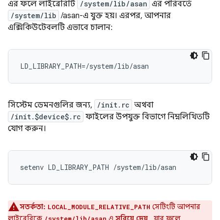
এর ফলে লাইব্রেরিটি
/system/lib/asan
এর পরিবর্তে
/system/lib
/asan-এ যুক্ত হয়। এরপর, আপনার
এক্সিকিউটেবলটি এভাবে চালান:
LD_LIBRARY_PATH=/system/lib/asan
সিস্টেম ডেমনগুলির জন্য,
/init.rc
অথবা
/init.$device$.rc
ফাইলের উপযুক্ত বিভাগে নিম্নলিখিতটি
যোগ করুন।
সতর্কতা:
সেটিংটি আপনার
LOCAL_MODULE_RELATIVE_PATH
লাইব্রেরিকে
এ
সরিয়ে দেয়
, যার ফলে
/system/lib/asan