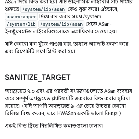
ASan দিয়ে বিল্ড করা হয়। এটি ডাইনামিক লাইব্রেরি সার্চ পাথের
শুরুতে
/system/lib/asan
কেও যুক্ত করে। এইভাবে,
asanwrapper
দিয়ে রান করার সময় /system
/system/lib
/system/lib/asan
থেকে ASan-
ইনস্ট্রুমেন্টেড লাইব্রেরিগুলোকে অগ্রাধিকার দেওয়া হয়।
যদি কোনো বাগ খুঁজে পাওয়া যায়, তাহলে অ্যাপটি ক্র্যাশ করে
এবং রিপোর্টটি লগে প্রিন্ট করা হয়।
SANITIZE
_
TARGET
অ্যান্ড্রয়েড ৭.০ এবং এর পরবর্তী সংস্করণগুলোতে ASan ব্যবহার
করে সম্পূর্ণ অ্যান্ড্রয়েড প্ল্যাটফর্মটি একবারে বিল্ড করার সুবিধা
রয়েছে। (যদি আপনি অ্যান্ড্রয়েড ৯-এর চেয়ে উচ্চতর কোনো
রিলিজ বিল্ড করেন, তবে HWASan একটি ভালো বিকল্প।)
একই বিল্ড ট্রিতে নিম্নলিখিত কমান্ডগুলো চালান।