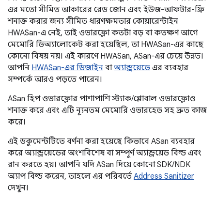
এর মতো সীমিত আকারের রেড জোন এবং ইউজ-আফটার-ফ্রি
শনাক্ত করার জন্য সীমিত ধারণক্ষমতার কোয়ারেন্টাইন
HWASan-এ নেই, তাই ওভারফ্লো কতটা বড় বা কতক্ষণ আগে
মেমোরি ডিঅ্যালোকেট করা হয়েছিল, তা HWASan-এর কাছে
কোনো বিষয় নয়। এই কারণে HWASan, ASan-এর চেয়ে উন্নত।
আপনি
HWASan-এর ডিজাইন
বা
অ্যান্ড্রয়েডে
এর ব্যবহার
সম্পর্কে আরও পড়তে পারেন।
ASan হিপ ওভারফ্লোর পাশাপাশি স্ট্যাক/গ্লোবাল ওভারফ্লোও
শনাক্ত করে এবং এটি ন্যূনতম মেমোরি ওভারহেড সহ দ্রুত কাজ
করে।
এই ডকুমেন্টটিতে বর্ণনা করা হয়েছে কিভাবে ASan ব্যবহার
করে অ্যান্ড্রয়েডের অংশবিশেষ বা সম্পূর্ণ অ্যান্ড্রয়েড বিল্ড এবং
রান করতে হয়। আপনি যদি ASan দিয়ে কোনো SDK/NDK
অ্যাপ বিল্ড করেন, তাহলে এর পরিবর্তে
Address Sanitizer
দেখুন।