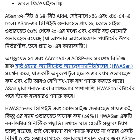
ডাবল ফ্রি/ওয়াইল্ড ফ্রি
ASan ৩২-বিট ও ৬৪-বিট ARM, সেইসাথে x86 এবং x86-64-এ
চলে। ASan-এর সিপিইউ ওভারহেড প্রায় ২x, কোড সাইজ
ওভারহেড ৫০% থেকে ২x-এর মধ্যে এবং একটি বড় মেমোরি
ওভারহেড রয়েছে (যা আপনার অ্যালোকেশন প্যাটার্নের উপর
নির্ভরশীল, তবে প্রায় ২x-এর কাছাকাছি)।
অ্যান্ড্রয়েড ১০ এবং AArch64-এ AOSP-এর সর্বশেষ রিলিজ
ব্রাঞ্চ
হার্ডওয়্যার-অ্যাসিস্টেড অ্যাড্রেসস্যানিটাইজার (HWASan)
সমর্থন করে, যা একটি অনুরূপ টুল হলেও এর র‍্যাম ওভারহেড
কম এবং এটি আরও বেশি সংখ্যক বাগ শনাক্ত করতে পারে।
ASan দ্বারা শনাক্ত করা বাগগুলোর পাশাপাশি, HWASan রিটার্নের
পরে স্ট্যাক ব্যবহারও শনাক্ত করে।
HWASan-এর সিপিইউ এবং কোড সাইজ ওভারহেড প্রায় একই,
কিন্তু এর র‍্যাম ওভারহেড অনেক কম (১৫%)। HWASan একটি
নন-ডিটারমিনিস্টিক পদ্ধতি। এখানে মাত্র ২৫৬টি সম্ভাব্য ট্যাগ
ভ্যালু রয়েছে, তাই যেকোনো বাগ শনাক্ত করতে না পারার একটি
নির্দিষ্ট ০.৪% সম্ভাবনা থাকে। ওভারফ্লো শনাক্ত করার জন্য ASan-