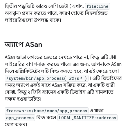
দ্বিতীয় পদ্ধতিটি আরও বেশি ডেটা (অর্থাৎ,
file:line
অবস্থান) প্রদান করতে পারে, কারণ হোস্টে সিম্বলাইজড
লাইব্রেরিগুলো উপলব্ধ থাকে।
অ্যাপে ASan
ASan জাভা কোডের ভেতরে দেখতে পারে না, কিন্তু এটি JNI
লাইব্রেরির বাগ শনাক্ত করতে পারে। এর জন্য, আপনাকে ASan
দিয়ে এক্সিকিউটেবলটি বিল্ড করতে হবে, যা এই ক্ষেত্রে হলো
/system/bin/app_process(
32|64
)
। এটি ডিভাইসের
সমস্ত অ্যাপে একই সাথে ASan সক্রিয় করে, যা একটি ভারী
বোঝা, কিন্তু ২ জিবি র‍্যামের একটি ডিভাইস এটি সামলাতে
সক্ষম হওয়া উচিত।
frameworks/base/cmds/app_process
এ থাকা
app_process
বিল্ড রুলে
LOCAL_SANITIZE:=address
যোগ করুন।