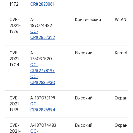
1972
CR#2823861
CVE-
A-
Критический
WLAN
2021-
187074482
1976
QC-
CR#2857392
CVE-
A-
Высокий
Kernel
2021-
175037520
1904
QC-
CR#2778197
QC-
CR#2835930
CVE-
A-187073199
Высокий
Экран
2021-
QC-
1939
CR#2826994
CVE-
A-187074483
Высокий
Экран
2021-
QC-