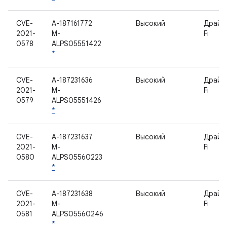
CVE-
A-187161772
Высокий
Драйв
2021-
M-
Fi
0578
ALPS05551422
*
CVE-
A-187231636
Высокий
Драйв
2021-
M-
Fi
0579
ALPS05551426
*
CVE-
A-187231637
Высокий
Драйв
2021-
M-
Fi
0580
ALPS05560223
*
CVE-
A-187231638
Высокий
Драйв
2021-
M-
Fi
0581
ALPS05560246
*