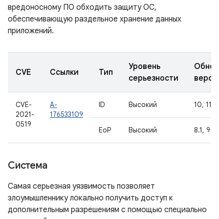
вредоносному ПО обходить защиту ОС,
обеспечивающую раздельное хранение данных
приложений.
Уровень
Обнов
CVE
Ссылки
Тип
серьезности
верси
CVE-
A-
ID
Высокий
10, 11
2021-
176533109
0519
EoP
Высокий
8.1, 9
Система
Самая серьезная уязвимость позволяет
злоумышленнику локально получить доступ к
дополнительным разрешениям с помощью специально