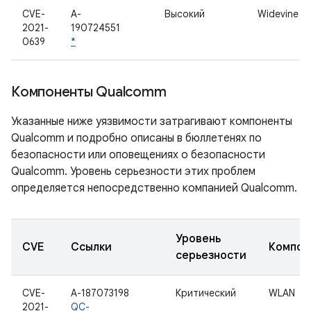
CVE-
A-
Высокий
Widevine
2021-
190724551
0639
*
Компоненты Qualcomm
Указанные ниже уязвимости затрагивают компоненты
Qualcomm и подробно описаны в бюллетенях по
безопасности или оповещениях о безопасности
Qualcomm. Уровень серьезности этих проблем
определяется непосредственно компанией Qualcomm.
Уровень
CVE
Ссылки
Компон
серьезности
CVE-
A-187073198
Критический
WLAN
2021-
QC-