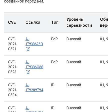
созданной передачи.
Уровень
Обно
CVE
Ссылки
Тип
серьезности
верс
CVE-
A-
EoP
Высокий
8.1, 9, 
2021-
179386960
0591
[
2
]
CVE-
A-
EoP
Высокий
8.1, 9, 
2021-
179386068
0593
[
2
]
CVE-
A-
ID
Высокий
8.1, 9, 
2021-
179289794
0584
CVE-
A-
ID
Высокий
8.1, 9, 