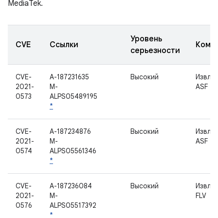
MediaTek.
Уровень
CVE
Ссылки
Комп
серьезности
CVE-
A-187231635
Высокий
Извле
2021-
M-
ASF
0573
ALPS05489195
*
CVE-
A-187234876
Высокий
Извле
2021-
M-
ASF
0574
ALPS05561346
*
CVE-
A-187236084
Высокий
Извле
2021-
M-
FLV
0576
ALPS05517392
*