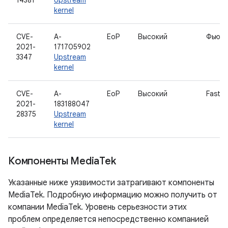
14381
Upstream
kernel
CVE-
A-
EoP
Высокий
Фьюте
2021-
171705902
3347
Upstream
kernel
CVE-
A-
EoP
Высокий
FastR
2021-
183188047
28375
Upstream
kernel
Компоненты Media
Tek
Указанные ниже уязвимости затрагивают компоненты
MediaTek. Подробную информацию можно получить от
компании MediaTek. Уровень серьезности этих
проблем определяется непосредственно компанией