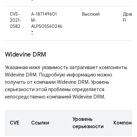
CVE-
A-187149601
Высокий
Драйв
2021-
M-
Fi
0582
ALPS05560246
*
Widevine DRM
Указанная ниже уязвимость затрагивает компоненты
Widevine DRM. Подробную информацию можно
получить от компании Widevine DRM. Уровень
серьезности этой проблемы определяется
непосредственно компанией Widevine DRM.
Уровень
CVE
Ссылки
Компоне
серьезности