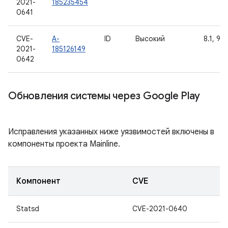
2021-
185235454
0641
CVE-
A-
ID
Высокий
8.1, 9, 
2021-
185126149
0642
Обновления системы через Google Play
Исправления указанных ниже уязвимостей включены в
компоненты проекта Mainline.
Компонент
CVE
Statsd
CVE-2021-0640