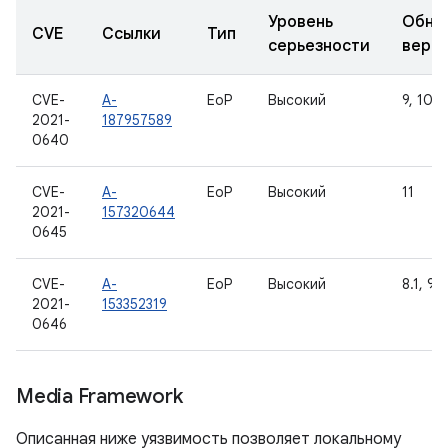
Уровень
Обно
CVE
Ссылки
Тип
серьезности
верс
CVE-
A-
EoP
Высокий
9, 10, 1
2021-
187957589
0640
CVE-
A-
EoP
Высокий
11
2021-
157320644
0645
CVE-
A-
EoP
Высокий
8.1, 9, 
2021-
153352319
0646
Media Framework
Описанная ниже уязвимость позволяет локальному