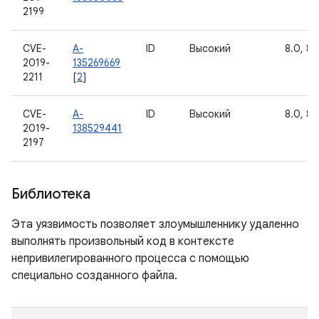
2199
CVE-
A-
ID
Высокий
8.0, 8.1
2019-
135269669
2211
[
2
]
CVE-
A-
ID
Высокий
8.0, 8.1
2019-
138529441
2197
Библиотека
Эта уязвимость позволяет злоумышленнику удаленно
выполнять произвольный код в контексте
непривилегированного процесса с помощью
специально созданного файла.