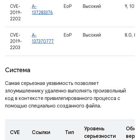
CVE-
A-
EoP
Высокий
9, 10
2019-
137283376
2202
CVE-
A-
EoP
Высокий
8.0, 8.1
2019-
137370777
2203
Система
Самая серьезная уязвимость позволяет
злоумышленнику удаленно выполнять произвольный
код в контексте привилегированного процесса с
помощью специально созданного файла.
Уровень
Обно
CVE
Ссылки
Тип
серьезности
верс