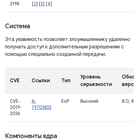
2198
[
2
] [
3
] [
4
]
Система
Эта уязвимость позволяет злоумышленнику удаленно
получать доступ к дополнительным разрешениям с
помощью специально созданной передачи.
Уровень
Обнов
CVE
Ссылки
Тип
серьезности
верси
CVE-
A-
EoP
Высокий
8.0, 8.1,
2019-
79703832
2036
Компоненты ядра