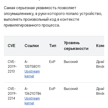
Самая серьезная уязвимость позволяет
злоумышленнику, в руки которого попало устройство,
выполнять произвольный код в контексте
привилегированного процесса.
Уровень
CVE
Ссылки
Тип
Компо
серьезности
CVE-
A-
EoP
Высокий
Драйв
2019-
133758011
Binder
2213
Upstream
kernel
CVE-
A-
EoP
Высокий
Драйв
2019-
136210786
Binder
2214
Upstream
kernel