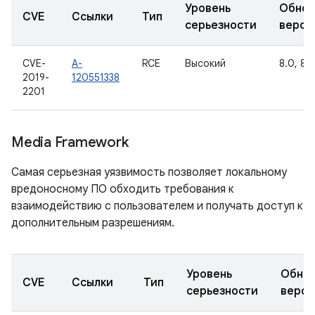
Уровень
Обнов
CVE
Ссылки
Тип
серьезности
верси
CVE-
A-
RCE
Высокий
8.0, 8.1
2019-
120551338
2201
Media Framework
Самая серьезная уязвимость позволяет локальному
вредоносному ПО обходить требования к
взаимодействию с пользователем и получать доступ к
дополнительным разрешениям.
Уровень
Обно
CVE
Ссылки
Тип
серьезности
верси