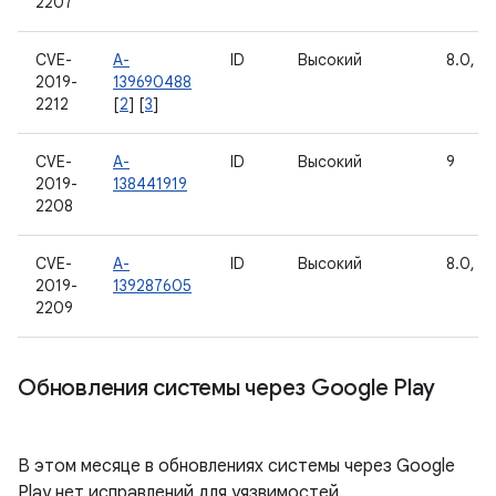
2207
CVE-
A-
ID
Высокий
8.0, 8.
2019-
139690488
2212
[
2
] [
3
]
CVE-
A-
ID
Высокий
9
2019-
138441919
2208
CVE-
A-
ID
Высокий
8.0, 8.
2019-
139287605
2209
Обновления системы через Google Play
В этом месяце в обновлениях системы через Google
Play нет исправлений для уязвимостей.