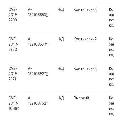
CVE-
A-
Н/Д
Критический
Комп
2019-
132108853
*
закр
2288
исхо
код
CVE-
A-
Н/Д
Критический
Комп
2019-
132108539
*
закр
2320
исхо
код
CVE-
A-
Н/Д
Критический
Комп
2019-
132108927
*
закр
2321
исхо
код
CVE-
A-
Н/Д
Высокий
Комп
2019-
132108752
*
закр
10484
исхо
код