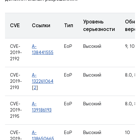
Уровень
Обно
CVE
Ссылки
Тип
серьезности
верс
CVE-
A-
EoP
Высокий
9, 10
2019-
138441555
2192
CVE-
A-
EoP
Высокий
8.0, 8.1
2019-
132261064
2193
[
2
]
CVE-
A-
EoP
Высокий
8.0, 8.1
2019-
139186193
2195
CVE-
A-
EoP
Высокий
10
2019-
138650665