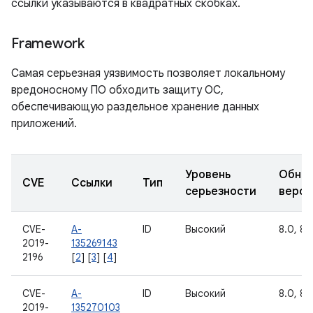
ссылки указываются в квадратных скобках.
Framework
Самая серьезная уязвимость позволяет локальному
вредоносному ПО обходить защиту ОС,
обеспечивающую раздельное хранение данных
приложений.
Уровень
Обно
CVE
Ссылки
Тип
серьезности
верси
CVE-
A-
ID
Высокий
8.0, 8.1
2019-
135269143
2196
[
2
] [
3
] [
4
]
CVE-
A-
ID
Высокий
8.0, 8.1
2019-
135270103