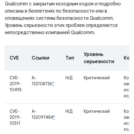
Qualcomm с закрытым исходным кодом и подробно
описаны в бюллетенях по безопасности или в
оповещениях системы безопасности Qualcomm.
Уровень серьезности этих проблем определяется
непосредственно компанией Qualcomm.
Уровень
CVE
Ссылки
Тип
Ком
серьезности
CVE-
A-
Н/Д
Критический
Комп
2019-
132108736
*
закр
10493
исхо
код
CVE-
A-
Н/Д
Критический
Комп
2019-
132097484
*
закр
10511
исхо
код