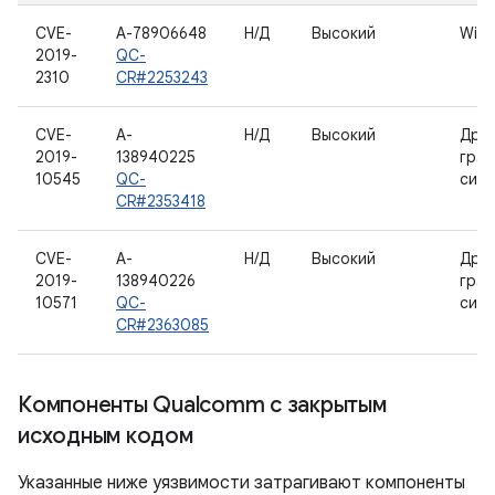
CVE-
A-78906648
Н/Д
Высокий
Wi-Fi
2019-
QC-
2310
CR#2253243
CVE-
A-
Н/Д
Высокий
Дра
2019-
138940225
гра
10545
QC-
сис
CR#2353418
CVE-
A-
Н/Д
Высокий
Дра
2019-
138940226
гра
10571
QC-
сис
CR#2363085
Компоненты Qualcomm с закрытым
исходным кодом
Указанные ниже уязвимости затрагивают компоненты