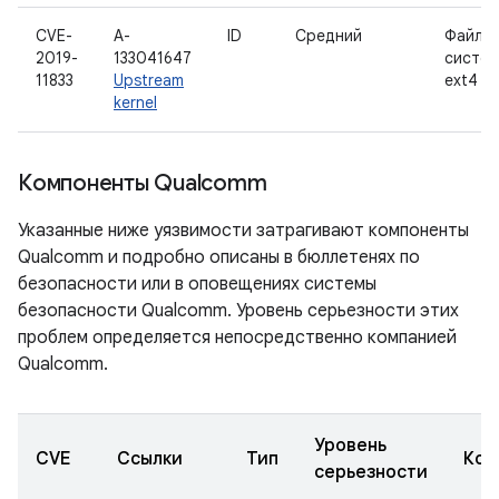
CVE-
A-
ID
Средний
Файло
2019-
133041647
систем
11833
Upstream
ext4
kernel
Компоненты Qualcomm
Указанные ниже уязвимости затрагивают компоненты
Qualcomm и подробно описаны в бюллетенях по
безопасности или в оповещениях системы
безопасности Qualcomm. Уровень серьезности этих
проблем определяется непосредственно компанией
Qualcomm.
Уровень
CVE
Ссылки
Тип
Ком
серьезности