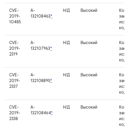
CVE-
A-
Н/Д
Высокий
Комп
2019-
132108463
*
закр
10485
исхо
код
CVE-
A-
Н/Д
Высокий
Комп
2019-
132107963
*
закр
2319
исхо
код
CVE-
A-
Н/Д
Высокий
Комп
2019-
132108895
*
закр
2337
исхо
код
CVE-
A-
Н/Д
Высокий
Комп
2019-
132108464
*
закр
2338
исхо
код