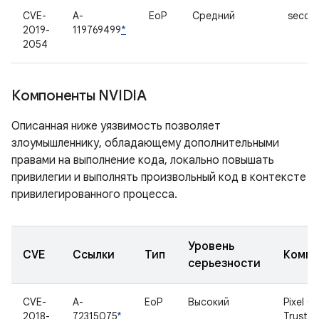
CVE-
A-
EoP
Средний
secco
2019-
119769499
*
2054
Компоненты NVIDIA
Описанная ниже уязвимость позволяет
злоумышленнику, обладающему дополнительными
правами на выполнение кода, локально повышать
привилегии и выполнять произвольный код в контексте
привилегированного процесса.
Уровень
CVE
Ссылки
Тип
Компо
серьезности
CVE-
A-
EoP
Высокий
Pixel C
2018-
72315075
*
TrustZ