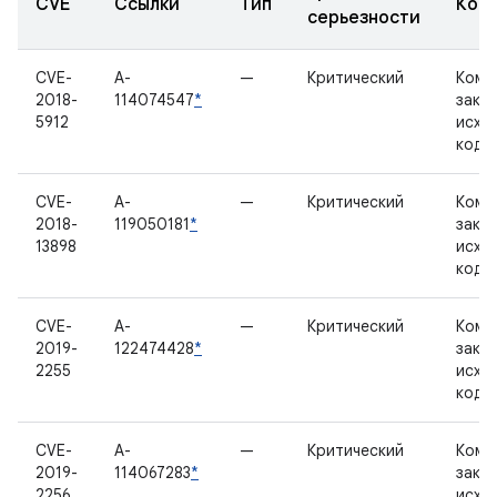
CVE
Ссылки
Тип
Ком
серьезности
CVE-
A-
—
Критический
Комп
2018-
114074547
*
закр
5912
исхо
кодо
CVE-
A-
—
Критический
Комп
2018-
119050181
*
закр
13898
исхо
кодо
CVE-
A-
—
Критический
Комп
2019-
122474428
*
закр
2255
исхо
кодо
CVE-
A-
—
Критический
Комп
2019-
114067283
*
закр
2256
исхо