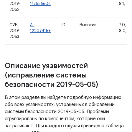
2019-
117556606
8.1, 9
2052
CVE-
A-
ID
Высокий
7.0, 7.1
2019-
122074159
8.0, 8.
2053
Описание уязвимостей
(исправление системы
безопасности 2019-05-05)
В этом разделе вы найдете подробную информацию
обо всех уязвимостях, устраненных в обновлении
системы безопасности 2019-05-05. Проблемы
сгруппированы по компонентам, которые они
затрагивают. Для каждого случая приведена таблица,