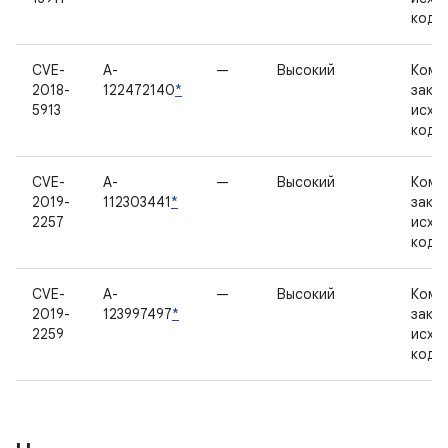
кодо
CVE-
A-
—
Высокий
Комп
2018-
122472140
*
закр
5913
исхо
кодо
CVE-
A-
—
Высокий
Комп
2019-
112303441
*
закр
2257
исхо
кодо
CVE-
A-
—
Высокий
Комп
2019-
123997497
*
закр
2259
исхо
кодо