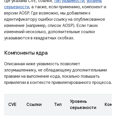
где указаны CVE, ссылки,
тип уязвимости
,
уровень
серьезности
, а также, если применимо, компонент и
версии AOSP. Где возможно, мы добавляем к
идентификатору ошибки ссылку на опубликованное
изменение (например, список AOSP). Если таких
изменений несколько, дополнительные ссылки
указываются в квадратных скобках.
Компоненты ядра
Описанная ниже уязвимость позволяет
злоумышленнику, не обладающему дополнительными
правами на выполнение кода, локально повышать
привилегии в контексте привилегированного процесса.
Уровень
CVE
Ссылки
Тип
Комп
серьезности