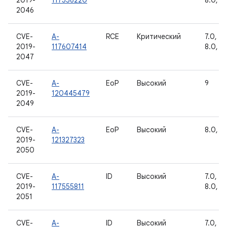
2019-
117556220
8.0, 8.
2046
CVE-
A-
RCE
Критический
7.0, 7.1
2019-
117607414
8.0, 8.
2047
CVE-
A-
EoP
Высокий
9
2019-
120445479
2049
CVE-
A-
EoP
Высокий
8.0, 8.
2019-
121327323
2050
CVE-
A-
ID
Высокий
7.0, 7.1
2019-
117555811
8.0, 8.
2051
CVE-
A-
ID
Высокий
7.0, 7.1