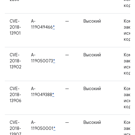
кодо
CVE-
A-
—
Высокий
Комп
2018-
119049466
*
закр
13901
исхо
кодо
CVE-
A-
—
Высокий
Комп
2018-
119050073
*
закр
13902
исхо
кодо
CVE-
A-
—
Высокий
Комп
2018-
119049388
*
закр
13906
исхо
кодо
CVE-
A-
—
Высокий
Комп
2018-
119050001
*
закр
13907
исхо