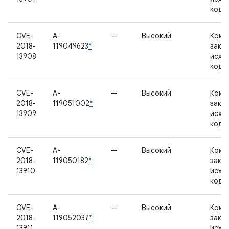
кодо
CVE-
A-
—
Высокий
Комп
2018-
119049623
*
закр
13908
исхо
кодо
CVE-
A-
—
Высокий
Комп
2018-
119051002
*
закр
13909
исхо
кодо
CVE-
A-
—
Высокий
Комп
2018-
119050182
*
закр
13910
исхо
кодо
CVE-
A-
—
Высокий
Комп
2018-
119052037
*
закр
13911
исхо