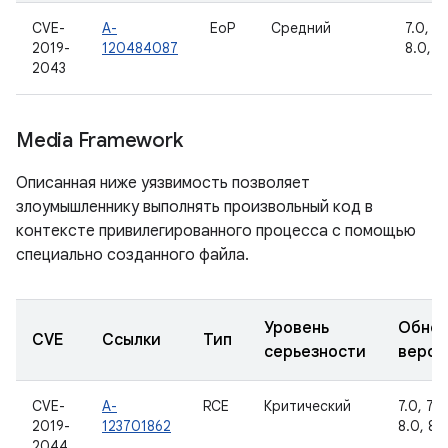
CVE-
A-
EoP
Средний
7.0, 7.1
2019-
120484087
8.0, 8.
2043
Media Framework
Описанная ниже уязвимость позволяет
злоумышленнику выполнять произвольный код в
контексте привилегированного процесса с помощью
специально созданного файла.
Уровень
Обнов
CVE
Ссылки
Тип
серьезности
верси
CVE-
A-
RCE
Критический
7.0, 7.1.
2019-
123701862
8.0, 8.1
2044