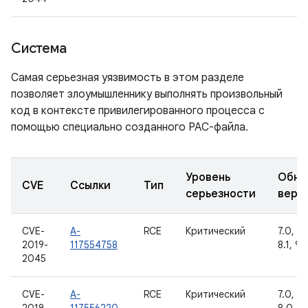
Система
Самая серьезная уязвимость в этом разделе
позволяет злоумышленнику выполнять произвольный
код в контексте привилегированного процесса с
помощью специально созданного PAC-файла.
Уровень
Обно
CVE
Ссылки
Тип
серьезности
верс
CVE-
A-
RCE
Критический
7.0, 7.1
2019-
117554758
8.1, 9
2045
CVE-
A-
RCE
Критический
7.0, 7.1