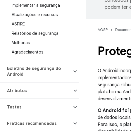
conteúdos p
Implementar a segurança
podem ter e
Atualizações e recursos
ASPIRE
AOSP
Documen
Relatórios de segurança
Melhorias
Prote
Agradecimentos
Boletins de segurança do
O Android incor
Android
implementadore
segurança robus
Atributos
plataforma Andr
desenvolviment
Testes
O Android foi 
de dados locais
Práticas recomendadas
Para isso, a pl