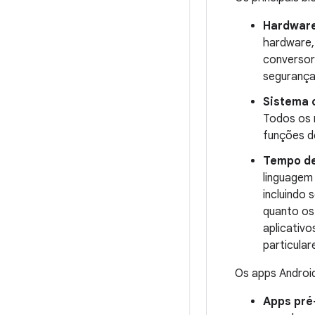
Hardware
hardware, 
conversor
segurança
Sistema 
Todos os 
funções d
Tempo de
linguagem
incluindo 
quanto os
aplicativ
particular
Os apps Android
Apps pré