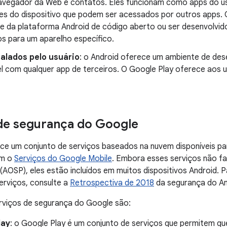
avegador da Web e contatos. Eles funcionam como apps do u
es do dispositivo que podem ser acessados por outros apps.
te da plataforma Android de código aberto ou ser desenvolvid
os para um aparelho específico.
talados pelo usuário
: o Android oferece um ambiente de des
l com qualquer app de terceiros. O Google Play oferece aos u
de segurança do Google
e um conjunto de serviços baseados na nuvem disponíveis par
om o
Serviços do Google Mobile
. Embora esses serviços não f
(AOSP), eles estão incluídos em muitos dispositivos Android.
erviços, consulte a
Retrospectiva de 2018
da segurança do An
erviços de segurança do Google são:
lay
: o Google Play é um conjunto de serviços que permitem qu