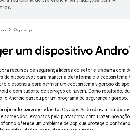
ara seu idioma de preferência. As traduções com IA
rros.
tos
Segurança
ger um dispositivo Andro
pora recursos de segurança líderes do setor e trabalha com 
s de dispositivos para manter a plataforma e o ecossistema 
to é essencial para permitir um ecossistema vigoroso de apps
oid e com suporte de serviços de nuvem. Como resultado, dur
o, o Android passou por um programa de segurança rigoroso.
projetado para ser aberto.
Os apps Android usam hardware 
 e fornecidos, expostos pela plataforma para trazer inovação
ataforma oferece um ambiente de app que protege a confidencia