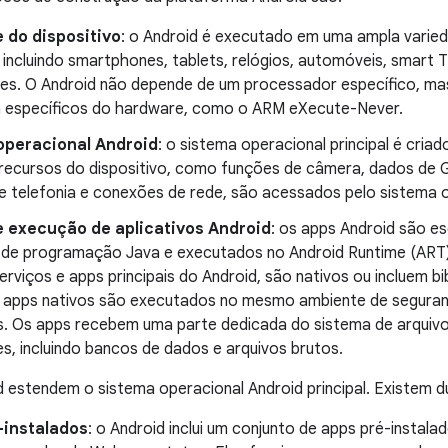
 do dispositivo
: o Android é executado em uma ampla varie
incluindo smartphones, tablets, relógios, automóveis, smart 
es. O Android não depende de um processador específico, mas
 específicos do hardware, como o ARM eXecute-Never.
operacional Android
: o sistema operacional principal é cria
recursos do dispositivo, como funções de câmera, dados de 
e telefonia e conexões de rede, são acessados pelo sistema o
 execução de aplicativos Android
: os apps Android são e
 de programação Java e executados no Android Runtime (ART)
serviços e apps principais do Android, são nativos ou incluem b
 apps nativos são executados no mesmo ambiente de seguran
os. Os apps recebem uma parte dedicada do sistema de arqui
es, incluindo bancos de dados e arquivos brutos.
 estendem o sistema operacional Android principal. Existem du
-instalados
: o Android inclui um conjunto de apps pré-instala