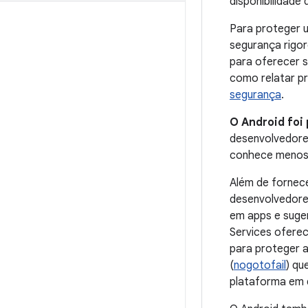
disponibilidade 
Para proteger u
segurança rigor
para oferecer 
como relatar p
segurança
.
O Android foi
desenvolvedores
conhece menos 
Além de fornece
desenvolvedores
em apps e suger
Services oferec
para proteger 
(
nogotofail
) qu
plataforma em 