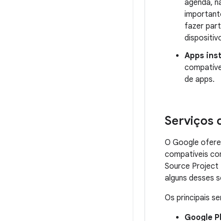
agenda, n
important
fazer par
dispositiv
Apps ins
compatíve
de apps.
Serviços 
O Google oferec
compatíveis c
Source Project 
alguns desses s
Os principais s
Google P