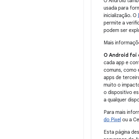
O Android tamb
usada para for
inicialização. O
permite a verif
podem ser explo
Mais informaçõ
O Android foi
cada app e cont
comuns, como en
apps de terceir
muito o impact
o dispositivo e
a qualquer disp
Para mais infor
do Pixel
ou a Cen
Esta página de