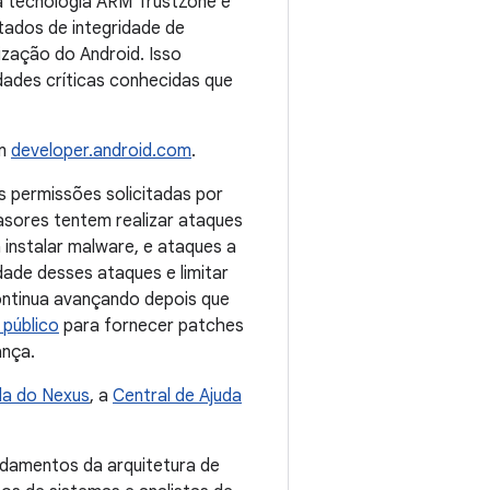
a tecnologia ARM TrustZone é
ados de integridade de
ização do Android. Isso
dades críticas conhecidas que
em
developer.android.com
.
as permissões solicitadas por
vasores tentem realizar ataques
 instalar malware, e ataques a
idade desses ataques e limitar
ontinua avançando depois que
 público
para fornecer patches
ança.
da do Nexus
, a
Central de Ajuda
ndamentos da arquitetura de