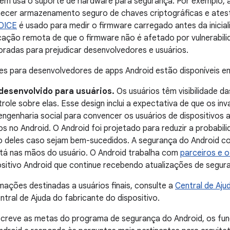
ém usa o suporte de hardware para segurança. Por exemplo, 
necer armazenamento seguro de chaves criptográficas e atest
DICE
é usado para medir o firmware carregado antes da inicial
icação remota de que o firmware não é afetado por vulnerabili
radas para prejudicar desenvolvedores e usuários.
es para desenvolvedores de apps Android estão disponíveis 
 desenvolvido para usuários.
Os usuários têm visibilidade d
role sobre elas. Esse design inclui a expectativa de que os in
genharia social para convencer os usuários de dispositivos a
os no Android. O Android foi projetado para reduzir a probabil
o deles caso sejam bem-sucedidos. A segurança do Android c
stá nas mãos do usuário. O Android trabalha com
parceiros e o
ositivo Android que continue recebendo atualizações de segur
mações destinadas a usuários finais, consulte a
Central de Aju
tral de Ajuda do fabricante do dispositivo.
screve as metas do programa de segurança do Android, os fu