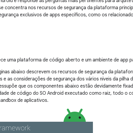
droid e responde às perguntas mais pertinentes para arquitet
se concentra nos recursos de segurança da plataforma princi
egurança exclusivos de apps específicos, como os relacionad
ece uma plataforma de código aberto e um ambiente de app pa
inas abaixo descrevem os recursos de segurança da plataforma
e as considerações de segurança dos vários níveis da pilha 
ssupõe que os componentes abaixo estão devidamente fixa
dade de código do SO Android executado como raiz, todo o có
sandbox de aplicativos.