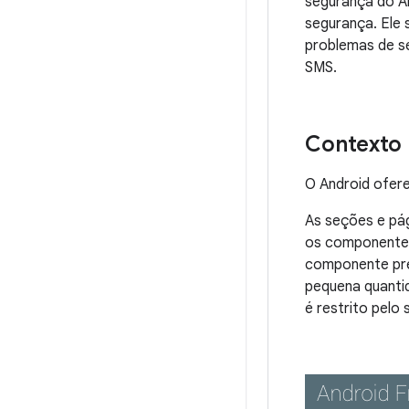
segurança do An
segurança. Ele 
problemas de s
SMS.
Contexto
O Android ofer
As seções e pág
os componentes 
componente pre
pequena quanti
é restrito pelo 