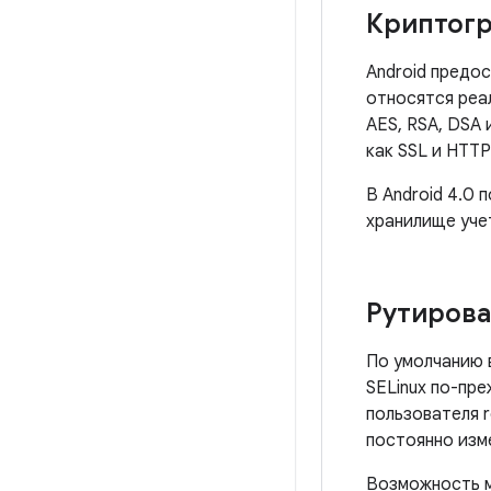
Криптог
Android предо
относятся реа
AES, RSA, DSA 
как SSL и HTTP
В Android 4.0 
хранилище уче
Рутирова
По умолчанию в
SELinux по-пр
пользователя r
постоянно изм
Возможность м