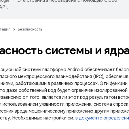
Эта страница переведена с помощью
Cloud
 API
.
тация
Безопасность
асность системы и ядр
рационной системы платформа Android обеспечивает безопа
пасного межпроцессного взаимодействия (IPC), обеспечи
ниями, работающими в различных процессах. Эти функции
что даже собственный код будет ограничен изолированной
езависимо от того, является ли этот код результатом вст
и использованием уязвимости приложения, система спроек
есения вреда мошенническому приложению другим приложен
ству. Необходимые настройки см.
в документе определени