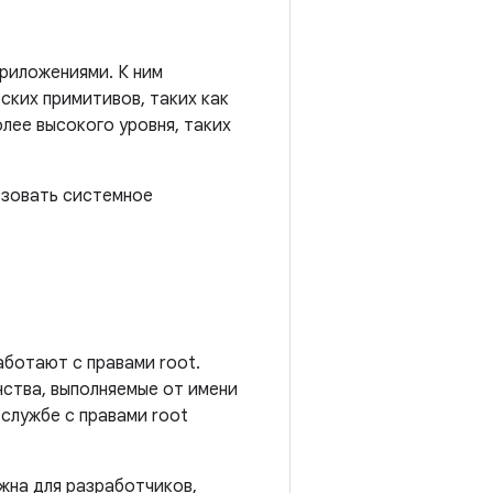
приложениями. К ним
ских примитивов, таких как
олее высокого уровня, таких
ьзовать системное
аботают с правами root.
нства, выполняемые от имени
 службе с правами root
жна для разработчиков,