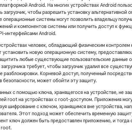
платформой Android. На многих устройствах Android поль
ь загрузчик, чтобы разрешить установку альтернативной 
е операционные системы могут позволить владельцу получи
жений и компонентов системы или получить доступ к функц
PI-интерфейсами Android.
устройствах человек, обладающий физическим контролем 
т установить новую операционную систему, предоставляю
защитить любые существующие пользовательские данные о
 загрузчика требует, чтобы загрузчик удалил все сущест
пе разблокировки. Корневой доступ, полученный посредст
 в безопасности, может обойти эту защиту.
нных с помощью ключа, хранящегося на устройстве, не з
лей root на устройствах с root-доступом. Приложения мог
зуя шифрование с ключом, хранящимся вне устройства, нап
ователя. Этот подход может обеспечить временную защиту
мент ключ должен быть предоставлен приложению, и тогда 
root.