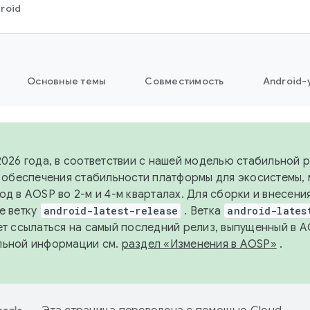
roid
Основные темы
Совместимость
Android-
2026 года, в соответствии с нашей моделью стабильной
я обеспечения стабильности платформы для экосистемы,
од в AOSP во 2-м и 4-м кварталах. Для сборки и внесени
е ветку
android-latest-release
. Ветка
android-lates
ет ссылаться на самый последний релиз, выпущенный в A
льной информации см.
раздел «Изменения в AOSP»
.