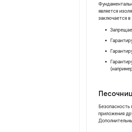
Фундаментальн
является изоля
заключается в 
Запрещае
Гарантиру
Гарантиру
Гарантир
(например
Песочни
Безопасность 
приложения др
Дополнительны