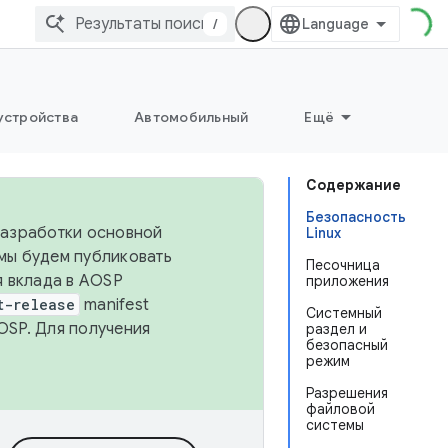
/
устройства
Автомобильный
Ещё
Содержание
Безопасность
 разработки основной
Linux
 мы будем публиковать
Песочница
я вклада в AOSP
приложения
t-release
manifest
Системный
OSP. Для получения
раздел и
безопасный
режим
Разрешения
файловой
системы