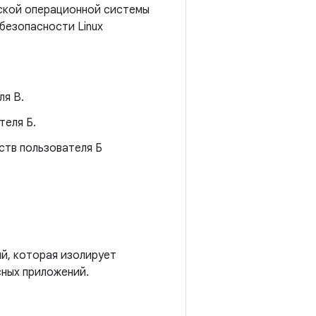
ьской операционной системы
безопасности Linux
ля B.
теля Б.
ств пользователя Б
й, которая изолирует
сных приложений.