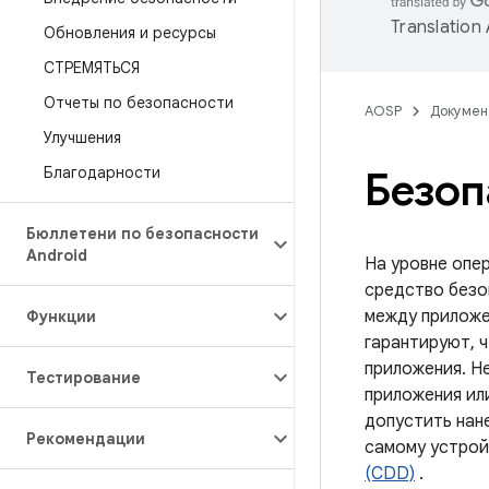
Translation
Обновления и ресурсы
СТРЕМЯТЬСЯ
Отчеты по безопасности
AOSP
Докумен
Улучшения
Благодарности
Безоп
Бюллетени по безопасности
Android
На уровне опе
средство безо
между приложе
Функции
гарантируют, 
приложения. Н
Тестирование
приложения ил
допустить нан
Рекомендации
самому устрой
(CDD)
.