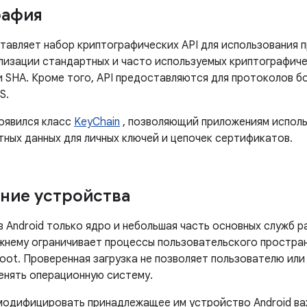
рафия
ставляет набор криптографических API для использования 
лизации стандартных и часто используемых криптографиче
и SHA. Кроме того, API предоставляются для протоколов б
S.
появился класс
KeyChain
, позволяющий приложениям испол
тных данных для личных ключей и цепочек сертификатов.
ние устройства
 Android только ядро ​​и небольшая часть основных служб р
ежнему ограничивает процессы пользовательского простра
oot. Проверенная загрузка не позволяет пользователю или
енять операционную систему.
одифицировать принадлежащее им устройство Android ва