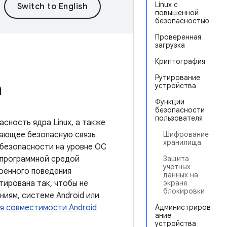
Linux с
повышенной
безопасностью
Проверенная
загрузка
Криптография
Рутирование
а
устройства
Функции
безопасности
пользователя
сность ядра Linux, а также
вающее безопасную связь
Шифрование
хранилища
 безопасности на уровне ОС
 программной средой
Защита
учетных
роенного поведения
данных на
тирована так, чтобы не
экране
блокировки
иям, системе Android или
я совместимости Android
Администриров
ание
устройства