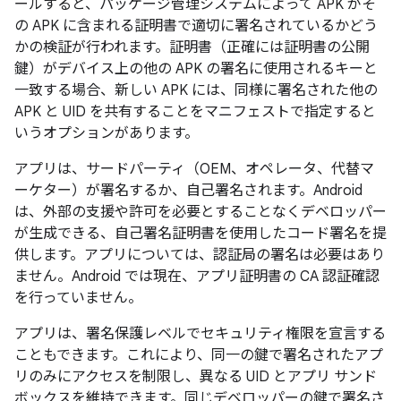
ールすると、パッケージ管理システムによって APK がそ
の APK に含まれる証明書で適切に署名されているかどう
かの検証が行われます。証明書（正確には証明書の公開
鍵）がデバイス上の他の APK の署名に使用されるキーと
一致する場合、新しい APK には、同様に署名された他の
APK と UID を共有することをマニフェストで指定すると
いうオプションがあります。
アプリは、サードパーティ（OEM、オペレータ、代替マ
ーケター）が署名するか、自己署名されます。Android
は、外部の支援や許可を必要とすることなくデベロッパー
が生成できる、自己署名証明書を使用したコード署名を提
供します。アプリについては、認証局の署名は必要はあり
ません。Android では現在、アプリ証明書の CA 認証確認
を行っていません。
アプリは、署名保護レベルでセキュリティ権限を宣言する
こともできます。これにより、同一の鍵で署名されたアプ
リのみにアクセスを制限し、異なる UID とアプリ サンド
ボックスを維持できます。同じデベロッパーの鍵で署名さ