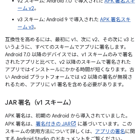
v2 スキーム: Android 7.0 で導入された
APK 署名スキ
ーム v2
。
v3 スキーム: Android 9 で導入された
APK 署名スキ
ーム v3
。
互換性を高めるには、最初に v1、次に v2、その次に v3 と
いうように、すべてのスキームでアプリに署名します。
Android 7.0 以降のデバイスでは、v1 スキームのみで署名
されたアプリと比べて、v2 以降のスキームで署名された
アプリではインストールにかかる時間が短くなります。古
い Android プラットフォームでは v2 以降の署名が無視さ
れるため、アプリに v1 署名を含める必要があります。
JAR 署名（v1 スキーム）
APK 署名は、初期の Android から導入されていました。
APK 署名は、
署名付きの JAR
に基づいています。この
スキームの使用方法について詳しくは、
アプリの署名
に関
する Android Studio のドキュメントをご覧ください。