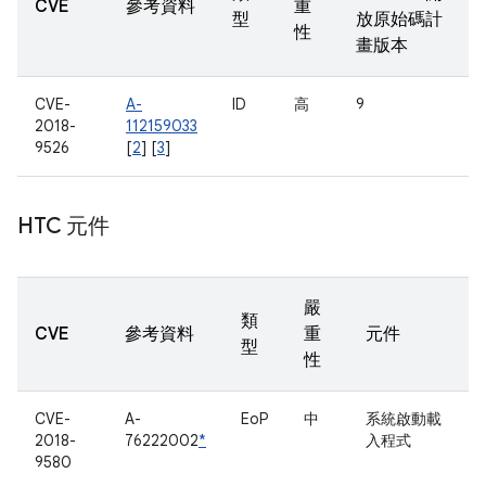
CVE
參考資料
重
型
放原始碼計
性
畫版本
CVE-
A-
ID
高
9
2018-
112159033
9526
[
2
] [
3
]
HTC 元件
嚴
類
CVE
參考資料
重
元件
型
性
CVE-
A-
EoP
中
系統啟動載
2018-
76222002
*
入程式
9580