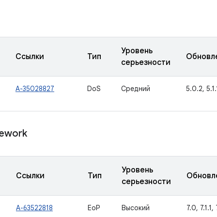
Уровень
Ссылки
Тип
Обновл
серьезности
A-35028827
DoS
Средний
5.0.2, 5.1.
ework
Уровень
Ссылки
Тип
Обновл
серьезности
A-63522818
EoP
Высокий
7.0, 7.1.1, 