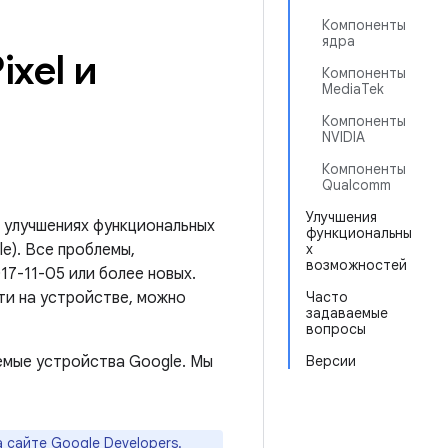
Компоненты
ядра
xel и
Компоненты
MediaTek
Компоненты
NVIDIA
Компоненты
Qualcomm
Улучшения
 улучшениях функциональных
функциональны
e). Все проблемы,
х
возможностей
17-11-05 или более новых.
ти на устройстве, можно
Часто
задаваемые
вопросы
емые устройства Google. Мы
Версии
а
сайте Google Developers
.