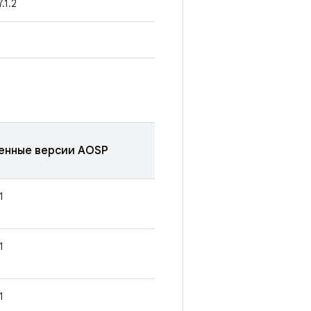
7.1.2
енные версии AOSP
1
1
1