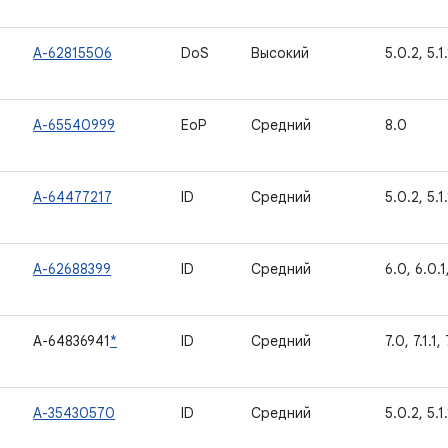
A-62815506
DoS
Высокий
5.0.2, 5.1
A-65540999
EoP
Средний
8.0
A-64477217
ID
Средний
5.0.2, 5.1.
A-62688399
ID
Средний
6.0, 6.0.1,
A-64836941
*
ID
Средний
7.0, 7.1.1, 
A-35430570
ID
Средний
5.0.2, 5.1.