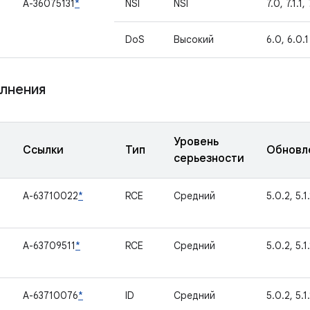
A-36075131
*
NSI
NSI
7.0, 7.1.1, 
DoS
Высокий
6.0, 6.0.1
лнения
Уровень
Ссылки
Тип
Обновл
серьезности
A-63710022
*
RCE
Средний
5.0.2, 5.1.
A-63709511
*
RCE
Средний
5.0.2, 5.1.
1
A-63710076
*
ID
Средний
5.0.2, 5.1.