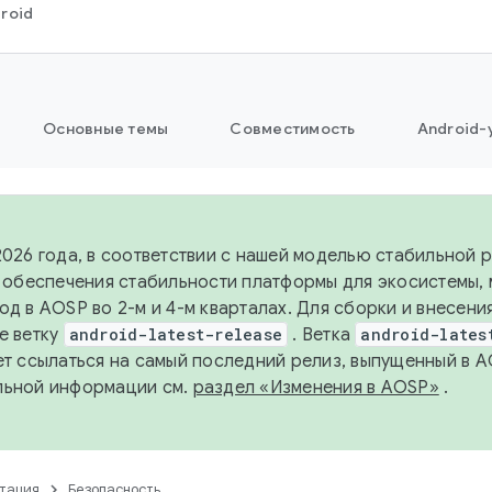
roid
Основные темы
Совместимость
Android-
2026 года, в соответствии с нашей моделью стабильной
я обеспечения стабильности платформы для экосистемы,
од в AOSP во 2-м и 4-м кварталах. Для сборки и внесени
е ветку
android-latest-release
. Ветка
android-lates
ет ссылаться на самый последний релиз, выпущенный в A
льной информации см.
раздел «Изменения в AOSP»
.
тация
Безопасность