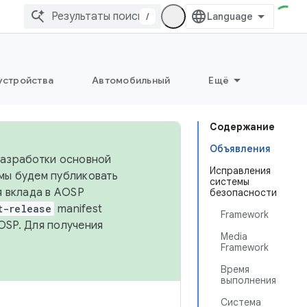
/
устройства
Автомобильный
Ещё
Содержание
Объявления
 разработки основной
Исправления
 мы будем публиковать
системы
я вклада в AOSP
безопасности
t-release
manifest
Framework
OSP. Для получения
Media
Framework
Время
выполнения
Система