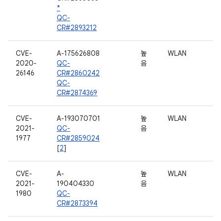
*
QC-
CR#2893212
CVE-
A-175626808
높
WLAN
2020-
QC-
음
26146
CR#2860242
QC-
CR#2874369
CVE-
A-193070701
높
WLAN
2021-
QC-
음
1977
CR#2859024
[
2
]
CVE-
A-
높
WLAN
2021-
190404330
음
1980
QC-
CR#2873394