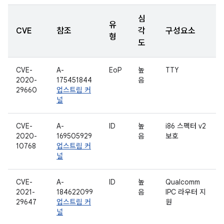
심
유
CVE
참조
각
구성요소
형
도
CVE-
A-
EoP
높
TTY
2020-
175451844
음
29660
업스트림 커
널
CVE-
A-
ID
높
i86 스펙터 v2
2020-
169505929
음
보호
10768
업스트림 커
널
CVE-
A-
ID
높
Qualcomm
2021-
184622099
음
IPC 라우터 지
29647
업스트림 커
원
널