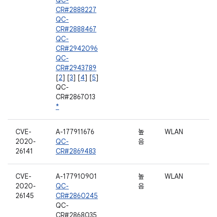
QC-
CR#2888227
QC-
CR#2888467
QC-
CR#2942096
QC-
CR#2943789
[
2
] [
3
] [
4
] [
5
]
QC-
CR#2867013
*
CVE-
A-177911676
높
WLAN
2020-
QC-
음
26141
CR#2869483
CVE-
A-177910901
높
WLAN
2020-
QC-
음
26145
CR#2860245
QC-
CR#2868035