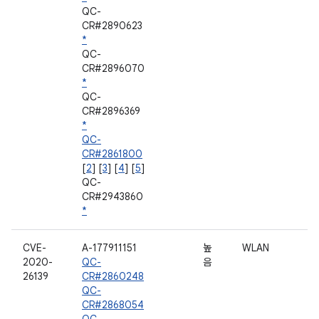
QC-
CR#2890623
*
QC-
CR#2896070
*
QC-
CR#2896369
*
QC-
CR#2861800
[
2
] [
3
] [
4
] [
5
]
QC-
CR#2943860
*
CVE-
A-177911151
높
WLAN
2020-
QC-
음
26139
CR#2860248
QC-
CR#2868054