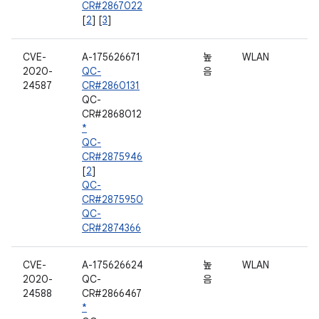
CR#2867022
[
2
] [
3
]
CVE-
A-175626671
높
WLAN
2020-
QC-
음
24587
CR#2860131
QC-
CR#2868012
*
QC-
CR#2875946
[
2
]
QC-
CR#2875950
QC-
CR#2874366
CVE-
A-175626624
높
WLAN
2020-
QC-
음
24588
CR#2866467
*