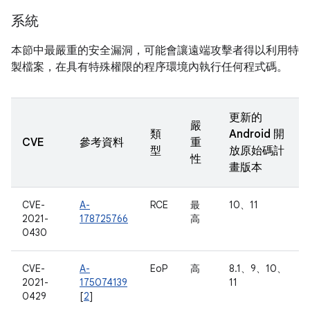
系統
本節中最嚴重的安全漏洞，可能會讓遠端攻擊者得以利用特
製檔案，在具有特殊權限的程序環境內執行任何程式碼。
更新的
嚴
類
Android 開
CVE
參考資料
重
型
放原始碼計
性
畫版本
CVE-
A-
RCE
最
10、11
2021-
178725766
高
0430
CVE-
A-
EoP
高
8.1、9、10、
2021-
175074139
11
0429
[
2
]