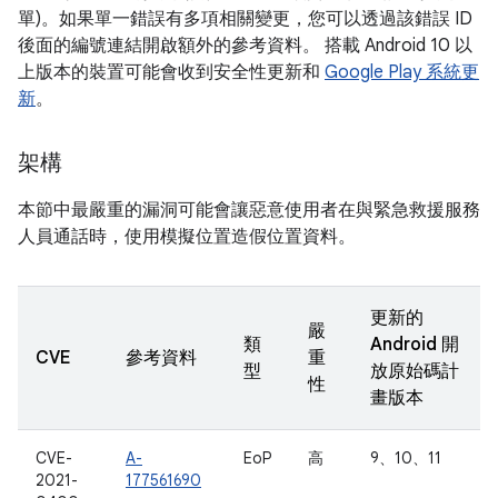
單)。如果單一錯誤有多項相關變更，您可以透過該錯誤 ID
後面的編號連結開啟額外的參考資料。 搭載 Android 10 以
上版本的裝置可能會收到安全性更新和
Google Play 系統更
新
。
架構
本節中最嚴重的漏洞可能會讓惡意使用者在與緊急救援服務
人員通話時，使用模擬位置造假位置資料。
更新的
嚴
類
Android 開
CVE
參考資料
重
型
放原始碼計
性
畫版本
CVE-
A-
EoP
高
9、10、11
2021-
177561690