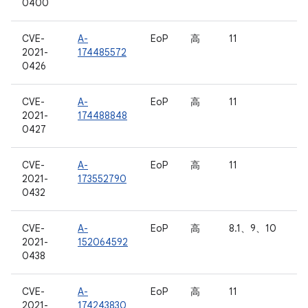
0400
CVE-
A-
EoP
高
11
2021-
174485572
0426
CVE-
A-
EoP
高
11
2021-
174488848
0427
CVE-
A-
EoP
高
11
2021-
173552790
0432
CVE-
A-
EoP
高
8.1、9、10
2021-
152064592
0438
CVE-
A-
EoP
高
11
2021-
174243830