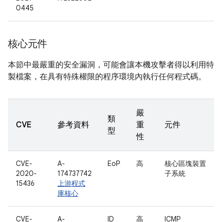
0445
核心元件
本節中最嚴重的安全漏洞，可能會讓本機攻擊者得以利用特
製檔案，在具有特殊權限的程序環境內執行任何程式碼。
嚴
類
CVE
參考資料
重
元件
型
性
CVE-
A-
EoP
高
核心區塊裝置
2020-
174737742
子系統
15436
上游程式
庫核心
CVE-
A-
ID
高
ICMP