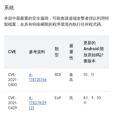
系統
本節中最嚴重的安全漏洞，可能會讓遠端攻擊者得以利用特
製檔案，在具有特殊權限的程序環境內執行任何程式碼。
更新的
嚴
類
Android 開
CVE
參考資料
重
型
放原始碼計
性
畫版本
CVE-
A-
RCE
最
10、11
2021-
178725766
高
0430
CVE-
A-
EoP
高
8.1、9、10、
2021-
175074139
11
0429
[
2
]