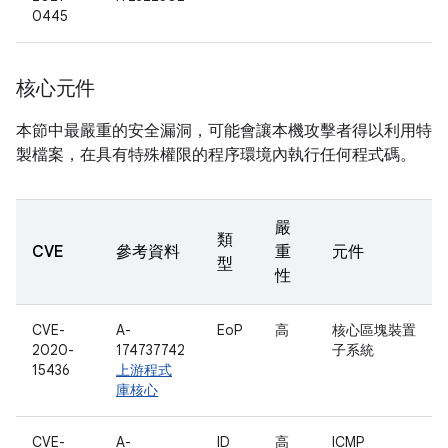
0445
核心元件
本節中最嚴重的安全漏洞，可能會讓本機攻擊者得以利用特
製檔案，在具有特殊權限的程序環境內執行任何程式碼。
嚴
類
CVE
參考資料
重
元件
型
性
CVE-
A-
EoP
高
核心區塊裝置
2020-
174737742
子系統
15436
上游程式
庫核心
CVE-
A-
ID
高
ICMP