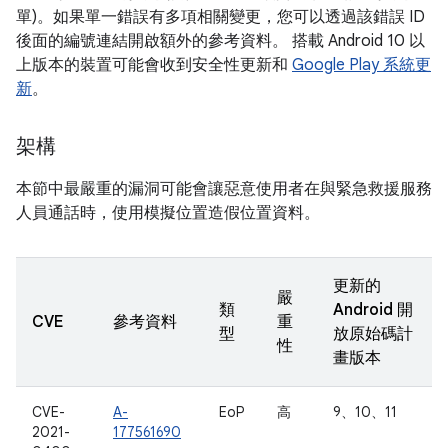
單)。如果單一錯誤有多項相關變更，您可以透過該錯誤 ID
後面的編號連結開啟額外的參考資料。 搭載 Android 10 以
上版本的裝置可能會收到安全性更新和
Google Play 系統更
新
。
架構
本節中最嚴重的漏洞可能會讓惡意使用者在與緊急救援服務
人員通話時，使用模擬位置造假位置資料。
更新的
嚴
類
Android 開
CVE
參考資料
重
型
放原始碼計
性
畫版本
CVE-
A-
EoP
高
9、10、11
2021-
177561690