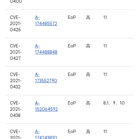
0400
CVE-
A-
EoP
高
11
2021-
174485572
0426
CVE-
A-
EoP
高
11
2021-
174488848
0427
CVE-
A-
EoP
高
11
2021-
173552790
0432
CVE-
A-
EoP
高
8.1、9、10
2021-
152064592
0438
CVE-
A-
EoP
高
11
2021-
174243830