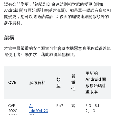
誤有公開變更，該錯誤 ID 會連結到相對應的變更 (例如
Android 開放原始碼計畫變更清單)。如果單一錯誤有多項相
關變更，您可以透過該錯誤 ID 後面的編號連結開啟額外的
參考資料。
架構
本節中最嚴重的安全漏洞可能會讓本機惡意應用程式得以規
避使用者互動要求，藉此取得其他權限。
更新的
嚴
類
Android 開
CVE
參考資料
重
型
放原始碼計
性
畫版本
CVE-
A-
EoP
高
8.0、8.1、
2020-
146204120
9、10