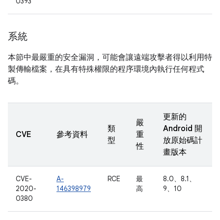
0393
系統
本節中最嚴重的安全漏洞，可能會讓遠端攻擊者得以利用特
製傳輸檔案，在具有特殊權限的程序環境內執行任何程式
碼。
更新的
嚴
類
Android 開
CVE
參考資料
重
型
放原始碼計
性
畫版本
CVE-
A-
RCE
最
8.0、8.1、
2020-
146398979
高
9、10
0380