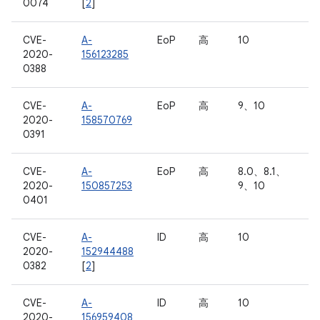
0074
[
2
]
CVE-
A-
EoP
高
10
2020-
156123285
0388
CVE-
A-
EoP
高
9、10
2020-
158570769
0391
CVE-
A-
EoP
高
8.0、8.1、
2020-
150857253
9、10
0401
CVE-
A-
ID
高
10
2020-
152944488
0382
[
2
]
CVE-
A-
ID
高
10
2020-
156959408