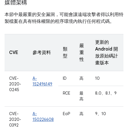
媒體架構
本節中最嚴重的安全漏洞，可能會讓遠端攻擊者得以利用特
製檔案在具有特殊權限的程序環境內執行任何程式碼。
更新的
嚴
類
Android 開
CVE
參考資料
重
型
放原始碼計
性
畫版本
CVE-
A-
ID
高
10
2020-
152496149
0245
RCE
最
8.0、8.1、9
高
CVE-
A-
EoP
高
9、10
2020-
150226608
0392