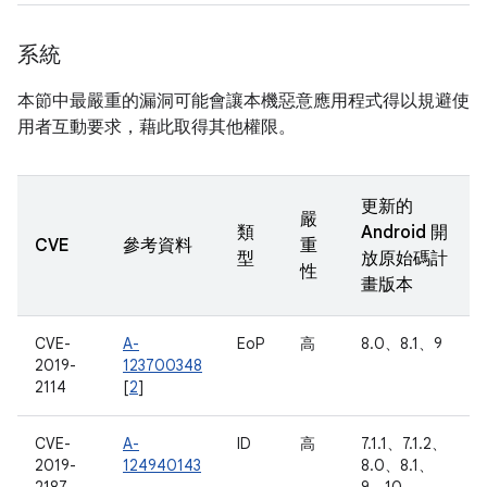
系統
本節中最嚴重的漏洞可能會讓本機惡意應用程式得以規避使
用者互動要求，藉此取得其他權限。
更新的
嚴
類
Android 開
CVE
參考資料
重
型
放原始碼計
性
畫版本
CVE-
A-
EoP
高
8.0、8.1、9
2019-
123700348
2114
[
2
]
CVE-
A-
ID
高
7.1.1、7.1.2、
2019-
124940143
8.0、8.1、