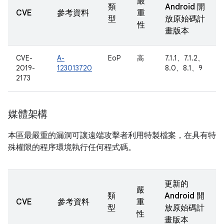
嚴
類
Android 開
CVE
參考資料
重
型
放原始碼計
性
畫版本
CVE-
A-
EoP
高
7.1.1、7.1.2、
2019-
123013720
8.0、8.1、9
2173
媒體架構
本區最嚴重的漏洞可讓遠端攻擊者利用特製檔案，在具有特
殊權限的程序環境執行任何程式碼。
更新的
嚴
類
Android 開
CVE
參考資料
重
型
放原始碼計
性
畫版本