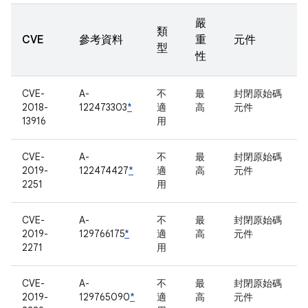
嚴
類
CVE
參考資料
重
元件
型
性
CVE-
A-
不
最
封閉原始碼
2018-
122473303
*
適
高
元件
13916
用
CVE-
A-
不
最
封閉原始碼
2019-
122474427
*
適
高
元件
2251
用
CVE-
A-
不
最
封閉原始碼
2019-
129766175
*
適
高
元件
2271
用
CVE-
A-
不
最
封閉原始碼
2019-
129765090
*
適
高
元件