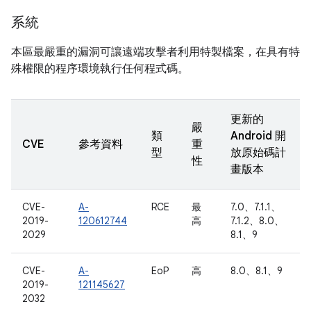
系統
本區最嚴重的漏洞可讓遠端攻擊者利用特製檔案，在具有特
殊權限的程序環境執行任何程式碼。
更新的
嚴
類
Android 開
CVE
參考資料
重
型
放原始碼計
性
畫版本
CVE-
A-
RCE
最
7.0、7.1.1、
2019-
120612744
高
7.1.2、8.0、
2029
8.1、9
CVE-
A-
EoP
高
8.0、8.1、9
2019-
121145627
2032