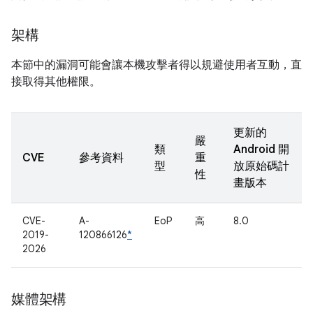
架構
本節中的漏洞可能會讓本機攻擊者得以規避使用者互動，直
接取得其他權限。
更新的
嚴
類
Android 開
CVE
參考資料
重
型
放原始碼計
性
畫版本
CVE-
A-
EoP
高
8.0
2019-
120866126
*
2026
媒體架構