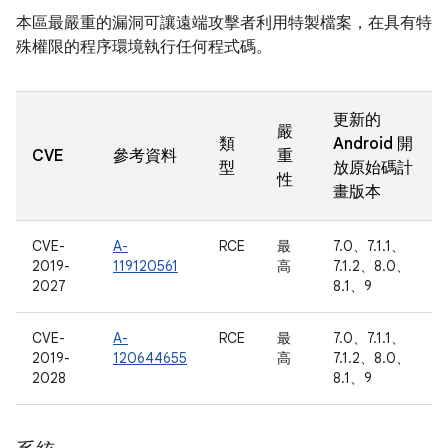
本區最嚴重的漏洞可讓遠端攻擊者利用特製檔案，在具有特
殊權限的程序環境執行任何程式碼。
更新的
嚴
類
Android 開
CVE
參考資料
重
型
放原始碼計
性
畫版本
CVE-
A-
RCE
最
7.0、7.1.1、
2019-
119120561
高
7.1.2、8.0、
2027
8.1、9
CVE-
A-
RCE
最
7.0、7.1.1、
2019-
120644655
高
7.1.2、8.0、
2028
8.1、9