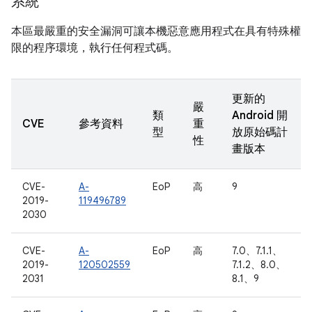
系統
本區最嚴重的安全漏洞可讓本機惡意應用程式在具有特殊權
限的程序環境，執行任何程式碼。
更新的
嚴
類
Android 開
CVE
參考資料
重
型
放原始碼計
性
畫版本
CVE-
A-
EoP
高
9
2019-
119496789
2030
CVE-
A-
EoP
高
7.0、7.1.1、
2019-
120502559
7.1.2、8.0、
2031
8.1、9