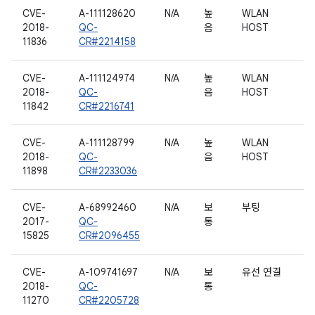
CVE-
A-111128620
N/A
높
WLAN
2018-
QC-
음
HOST
11836
CR#2214158
CVE-
A-111124974
N/A
높
WLAN
2018-
QC-
음
HOST
11842
CR#2216741
CVE-
A-111128799
N/A
높
WLAN
2018-
QC-
음
HOST
11898
CR#2233036
CVE-
A-68992460
N/A
보
부팅
2017-
QC-
통
15825
CR#2096455
CVE-
A-109741697
N/A
보
유선 연결
2018-
QC-
통
11270
CR#2205728