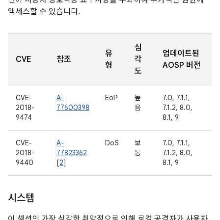
션이 사용자 상호작용 요구사항을 우회하여 추가적인 권한에
액세스할 수 있습니다.
심
유
업데이트된
CVE
참조
각
형
AOSP 버전
도
CVE-
A-
EoP
높
7.0, 7.1.1,
2018-
77600398
음
7.1.2, 8.0,
9474
8.1, 9
CVE-
A-
DoS
보
7.0, 7.1.1,
2018-
77823362
통
7.1.2, 8.0,
9440
[
2
]
8.1, 9
시스템
이 섹션의 가장 심각한 취약점으로 인해 로컬 공격자가 사용자