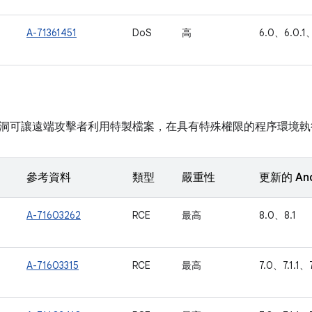
A-71361451
DoS
高
6.0、6.0.1、
洞可讓遠端攻擊者利用特製檔案，在具有特殊權限的程序環境執
參考資料
類型
嚴重性
更新的 An
A-71603262
RCE
最高
8.0、8.1
A-71603315
RCE
最高
7.0、7.1.1、