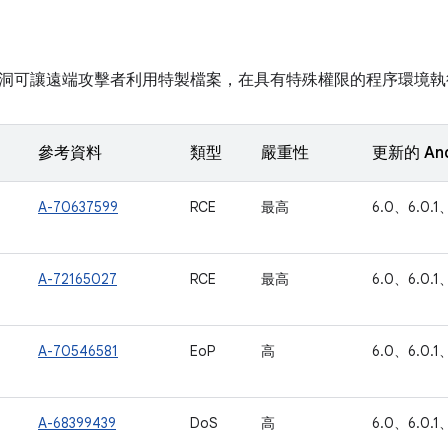
洞可讓遠端攻擊者利用特製檔案，在具有特殊權限的程序環境執
參考資料
類型
嚴重性
更新的 An
A-70637599
RCE
最高
6.0、6.0.1、
A-72165027
RCE
最高
6.0、6.0.1、
A-70546581
EoP
高
6.0、6.0.1、
A-68399439
DoS
高
6.0、6.0.1、