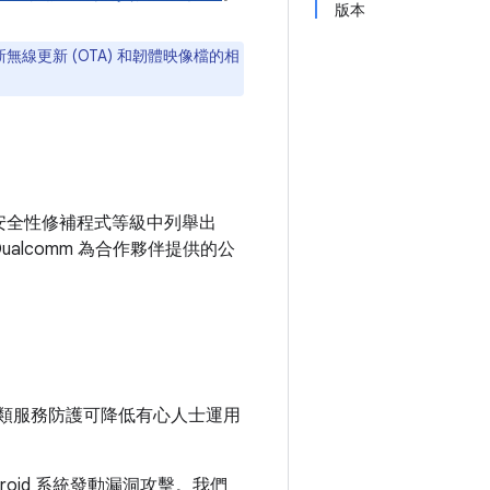
版本
新無線更新 (OTA) 和韌體映像檔的相
05 安全性修補程式等級中列舉出
Qualcomm 為合作夥伴提供的公
類服務防護可降低有心人士運用
roid 系統發動漏洞攻擊。我們