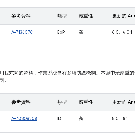
參考資料
類型
嚴重性
更新的 An
A-71360761
EoP
高
6.0、6.0.1、
用程式間的資料，作業系統會有多項防護機制。本節中最嚴重的
制。
參考資料
類型
嚴重性
更新的 An
A-70808908
ID
高
8.0、8.1