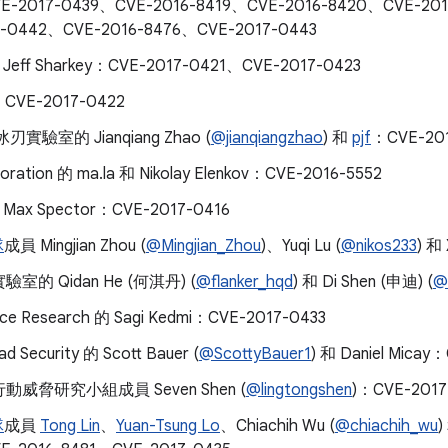
E-2017-0439、CVE-2016-8419、CVE-2016-8420、CVE-201
7-0442、CVE-2016-8476、CVE-2017-0443
 Jeff Sharkey：CVE-2017-0421、CVE-2017-0423
m：CVE-2017-0422
冰刃實驗室的 Jianqiang Zhao (
@jianqiangzhao
) 和
pjf
：CVE-20
oration 的 ma.la 和 Nikolay Elenkov：CVE-2016-5552
 Max Spector：CVE-2017-0416
隊
成員 Mingjian Zhou (
@Mingjian_Zhou
)、Yuqi Lu (
@nikos233
) 和
室的 Qidan He (何淇丹) (
@flanker_hqd
) 和 Di Shen (申迪) (
@
rce Research 的 Sagi Kedmi：CVE-2017-0433
d Security 的 Scott Bauer (
@ScottyBauer1
) 和 Daniel Mica
威脅研究小組成員 Seven Shen (
@lingtongshen
)：CVE-2017
隊
成員
Tong Lin
、
Yuan-Tsung Lo
、Chiachih Wu (
@chiachih_wu
)