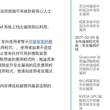
音訊伺服器中
的資訊外洩安
措施。這些措施可有效防範有心人士
全漏洞
檔案系統中的
資訊外洩安全
oid 系統上找出漏洞加以利用。
漏洞
2017-02-05 安
，並向使用者警示
可能有害的應
全性修補程式等
級 - 安全漏洞詳
應用程式」。使用者如果不是從
情
ay 禁止發布任何可用於獲取裝置
Qualcomm 加
這類用途的應用程式時，無論其來
密編譯驅動程
權限提升安全漏洞的惡意應用程
式中的遠端程
式碼執行安全
應用程式」會通知使用者並嘗試
漏洞
核心檔案系統
中的權限升級
動將媒體內容傳送給媒體伺服器這類的
安全漏洞
NVIDIA GPU 驅
動程式中的權
限升級安全漏
洞