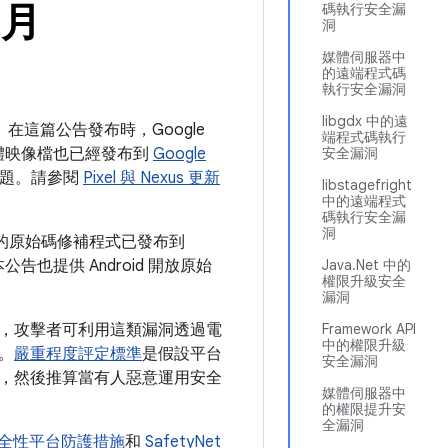
 月
碼執行安全漏
洞
媒體伺服器中
的遠端程式碼
執行安全漏洞
libgdx 中的遠
節。在這篇公告發布時，Google
端程式碼執行
 韌體映像檔也已經發布到
Google
安全漏洞
些問題。請參閱
Pixel 與 Nexus 更新
libstagefright
中的遠端程式
碼執行安全漏
洞
問題的原始碼修補程式已發布到
告也提供 Android 開放原始
Java.Net 中的
權限升級安全
漏洞
，攻擊者可利用這類漏洞透過電
Framework API
中的權限升級
。
嚴重程度評定標準
是假設平台
安全漏洞
，然後推算當有人惡意運用安全
媒體伺服器中
的權限提升安
全漏洞
d 安全性平台防護措施
和
SafetyNet