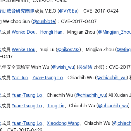
E-2016-8481、CVE-2017-0435
行動威脅研究團隊
成員 V.E.O (
@VYSEa
)：CVE-2017-0424
eichao Sun (
@sunblate
)：CVE-2017-0407
隊
成員
Wenke Dou
、
Hongli Han
、Mingjian Zhou (
@Mingjian_Zho
隊
成員
Wenke Dou
、Yuqi Lu (
@nikos233
)、Mingjian Zhou (
@Ming
-0417
安全實驗室 Wish Wu (
@wish_wu
) (
吳濰浠
此彼)：CVE-2017
隊
成員
Yao Jun
、
Yuan-Tsung Lo
、Chiachih Wu (
@chiachih_wu
)
隊
成員
Yuan-Tsung Lo
、Chiachih Wu (
@chiachih_wu
) 和 Xuxian
隊
成員
Yuan-Tsung Lo
、
Tong Lin
、Chiachih Wu (
@chiachih_wu
)
隊
成員
Yuan-Tsung Lo
、
Xiaodong Wang
、Chiachih Wu (
@chiach
48、CVE-2017-0429