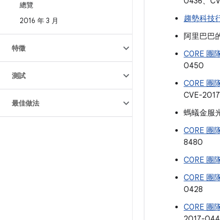
0436、CV
總覽
趨勢科技
2016 年 3 月
阿里巴巴的 W
特徵
C0RE 團
0450
測試
C0RE 團
CVE-2017
最佳做法
螞蟻金服光年
C0RE 團
8480
C0RE 團
C0RE 團
0428
C0RE 團
2017-04