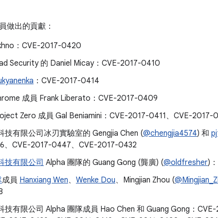
員做出的貢獻：
akhno：CVE-2017-0420
ad Security 的 Daniel Micay：CVE-2017-0410
ukyanenka
：CVE-2017-0414
hrome 成員 Frank Liberato：CVE-2017-0409
roject Zero 成員 Gal Beniamini：CVE-2017-0411、CVE-2017-
 科技有限公司冰刃實驗室的 Gengjia Chen (
@chengjia4574
) 和
pj
46、CVE-2017-0447、CVE-2017-0432
0 科技有限公司
Alpha 團隊的 Guang Gong (龔廣) (
@oldfresher
)：
隊
成員
Hanxiang Wen
、
Wenke Dou
、Mingjian Zhou (
@Mingjian_
8
科技有限公司 Alpha 團隊成員 Hao Chen 和 Guang Gong：CVE-2