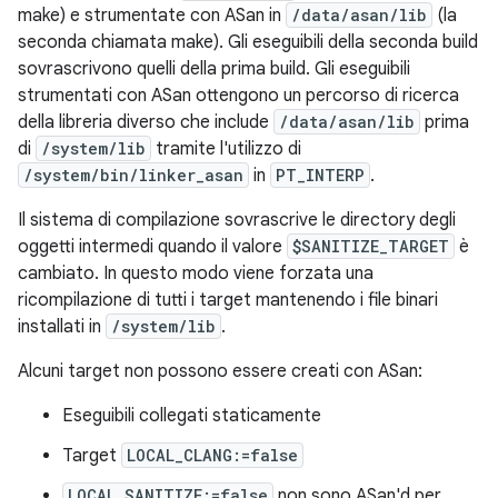
make) e strumentate con ASan in
/data/asan/lib
(la
seconda chiamata make). Gli eseguibili della seconda build
sovrascrivono quelli della prima build. Gli eseguibili
strumentati con ASan ottengono un percorso di ricerca
della libreria diverso che include
/data/asan/lib
prima
di
/system/lib
tramite l'utilizzo di
/system/bin/linker_asan
in
PT_INTERP
.
Il sistema di compilazione sovrascrive le directory degli
oggetti intermedi quando il valore
$SANITIZE_TARGET
è
cambiato. In questo modo viene forzata una
ricompilazione di tutti i target mantenendo i file binari
installati in
/system/lib
.
Alcuni target non possono essere creati con ASan:
Eseguibili collegati staticamente
Target
LOCAL_CLANG:=false
LOCAL_SANITIZE:=false
non sono ASan'd per