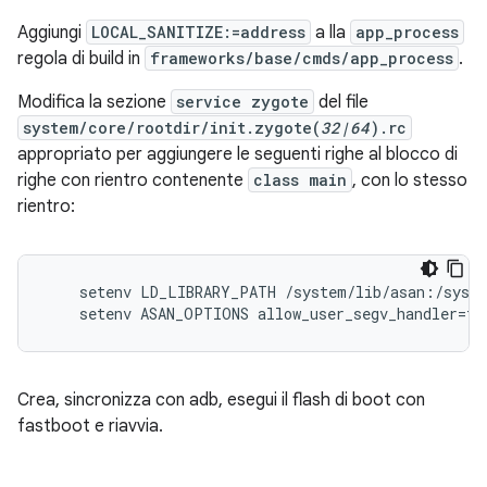
Aggiungi
LOCAL_SANITIZE:=address
a lla
app_process
regola di build in
frameworks/base/cmds/app_process
.
Modifica la sezione
service zygote
del file
system/core/rootdir/init.zygote(
32|64
).rc
appropriato per aggiungere le seguenti righe al blocco di
righe con rientro contenente
class main
, con lo stesso
rientro:
    setenv LD_LIBRARY_PATH /system/lib/asan:/syste
Crea, sincronizza con adb, esegui il flash di boot con
fastboot e riavvia.