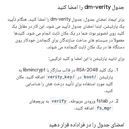
جدول dm-verity را امضا کنید
برای ایجاد امضای جدول، جدول dm-verity را امضا کنید. هنگام تأیید
یک پارتیشن، ابتدا امضای جدول تأیید می شود. این کار در مقابل یک
کلید روی تصویر بوت شما در یک مکان ثابت انجام می شود. کلیدها
معمولاً در سیستم های ساخت سازندگان برای گنجاندن خودکار روی
دستگاه ها در یک مکان ثابت گنجانده می شوند.
برای تایید پارتیشن با این امضا و کلید ترکیبی:
یک کلید RSA-2048 در قالب سازگار با libmincrypt به
پارتیشن
/boot
در
/verity_key
اضافه کنید. مکان
کلید مورد استفاده برای تأیید درخت هش را شناسایی
کنید.
در fstab ورودی مربوطه،
verify
به پرچم‌های
fs_mgr
اضافه کنید.
امضای جدول را در فراداده قرار دهید