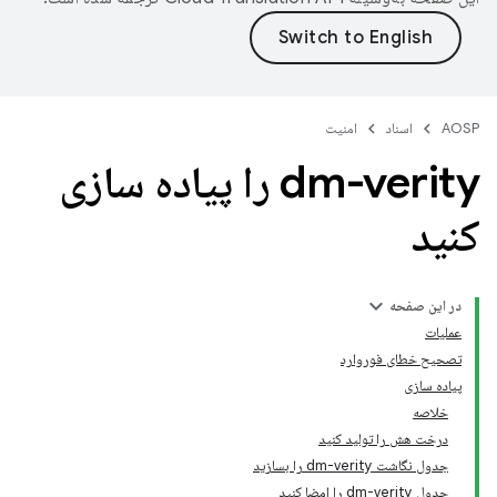
AOSP
اسناد
امنیت
dm-verity را پیاده سازی
کنید
در این صفحه
عملیات
تصحیح خطای فوروارد
پیاده سازی
خلاصه
درخت هش را تولید کنید
جدول نگاشت dm-verity را بسازید
جدول dm-verity را امضا کنید