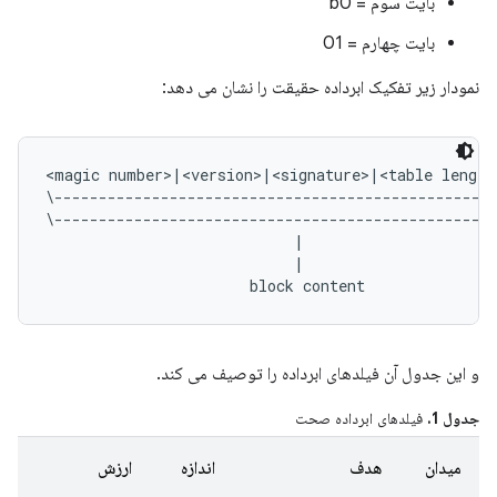
بایت سوم = b0
بایت چهارم = 01
نمودار زیر تفکیک ابرداده حقیقت را نشان می دهد:
<magic number>|<version>|<signature>|<table length
\--------------------------------------------------
\--------------------------------------------------
                            |                      
                            |                      
و این جدول آن فیلدهای ابرداده را توصیف می کند.
جدول 1.
فیلدهای ابرداده صحت
میدان
هدف
اندازه
ارزش