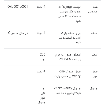
عدد
توسط fs_mgr به
4 بایت
0xb001b001
جادویی
عنوان یک بررسی
سلامت استفاده می
شود
نسخه
برای نسخه بلوک
4 بایت
در حال حاضر 0
ابرداده استفاده می
شود
امضا
امضای جدول در فرم
256
پر شده PKCS1.5
بایت
طول
طول جدول dm-
4 بایت
میز
verity بر حسب بایت
جدول
جدول dm-verity که
بایت
قبلا توضیح داده شد
های
طول
جدول