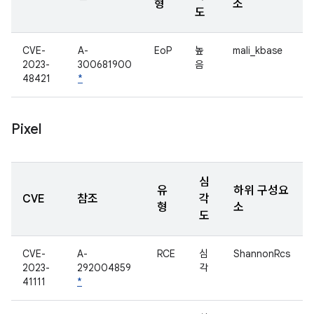
형
소
도
CVE-
A-
EoP
높
mali_kbase
2023-
300681900
음
48421
*
Pixel
심
유
하위 구성요
CVE
참조
각
형
소
도
CVE-
A-
RCE
심
ShannonRcs
2023-
292004859
각
41111
*