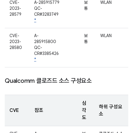
CVE-
A-285915779
보
WLAN
2023-
QC-
통
28579
CR#3283749
*
CVE-
A-
보
WLAN
2023-
285915800
통
28580
QC-
CR#3385426
*
Qualcomm 클로즈드 소스 구성요소
심
하위 구성요
CVE
참조
각
소
도