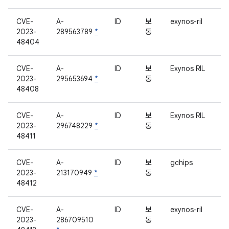
CVE-
A-
ID
보
exynos-ril
2023-
289563789
*
통
48404
CVE-
A-
ID
보
Exynos RIL
2023-
295653694
*
통
48408
CVE-
A-
ID
보
Exynos RIL
2023-
296748229
*
통
48411
CVE-
A-
ID
보
gchips
2023-
213170949
*
통
48412
CVE-
A-
ID
보
exynos-ril
2023-
286709510
통