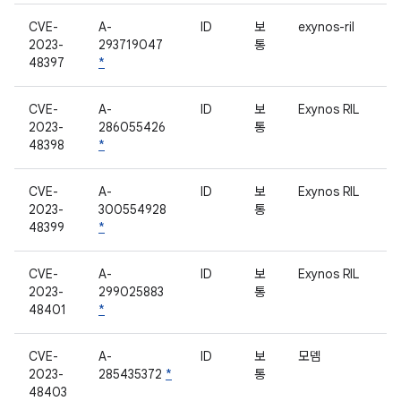
CVE-
A-
ID
보
exynos-ril
2023-
293719047
통
48397
*
CVE-
A-
ID
보
Exynos RIL
2023-
286055426
통
48398
*
CVE-
A-
ID
보
Exynos RIL
2023-
300554928
통
48399
*
CVE-
A-
ID
보
Exynos RIL
2023-
299025883
통
48401
*
CVE-
A-
ID
보
모뎀
2023-
285435372
*
통
48403