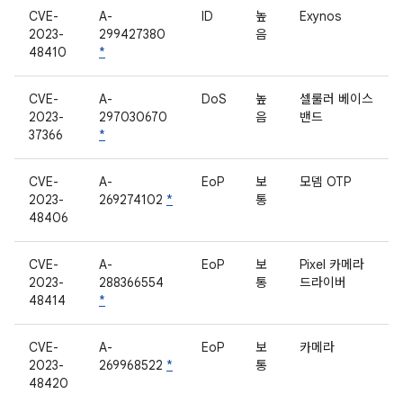
CVE-
A-
ID
높
Exynos
2023-
299427380
음
48410
*
CVE-
A-
DoS
높
셀룰러 베이스
2023-
297030670
음
밴드
37366
*
CVE-
A-
EoP
보
모뎀 OTP
2023-
269274102
*
통
48406
CVE-
A-
EoP
보
Pixel 카메라
2023-
288366554
통
드라이버
48414
*
CVE-
A-
EoP
보
카메라
2023-
269968522
*
통
48420