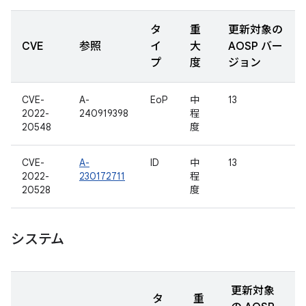
タ
重
更新対象の
CVE
参照
イ
大
AOSP バー
プ
度
ジョン
CVE-
A-
EoP
中
13
2022-
240919398
程
20548
度
CVE-
A-
ID
中
13
2022-
230172711
程
20528
度
システム
更新対象
タ
重