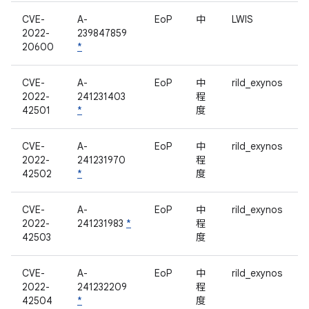
CVE-
A-
EoP
中
LWIS
2022-
239847859
20600
*
CVE-
A-
EoP
中
rild_exynos
2022-
241231403
程
42501
*
度
CVE-
A-
EoP
中
rild_exynos
2022-
241231970
程
42502
*
度
CVE-
A-
EoP
中
rild_exynos
2022-
241231983
*
程
42503
度
CVE-
A-
EoP
中
rild_exynos
2022-
241232209
程
42504
*
度