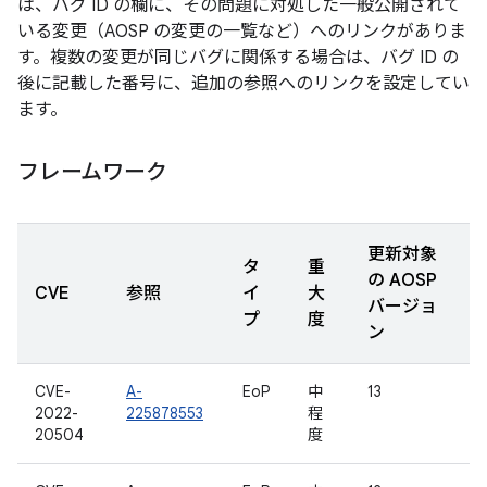
は、バグ ID の欄に、その問題に対処した一般公開されて
いる変更（AOSP の変更の一覧など）へのリンクがありま
す。複数の変更が同じバグに関係する場合は、バグ ID の
後に記載した番号に、追加の参照へのリンクを設定してい
ます。
フレームワーク
更新対象
タ
重
の AOSP
CVE
参照
イ
大
バージョ
プ
度
ン
CVE-
A-
EoP
中
13
2022-
225878553
程
20504
度