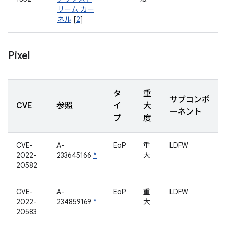
リーム カー
ネル
[
2
]
Pixel
タ
重
サブコンポ
CVE
参照
イ
大
ーネント
プ
度
CVE-
A-
EoP
重
LDFW
2022-
233645166
*
大
20582
CVE-
A-
EoP
重
LDFW
2022-
234859169
*
大
20583