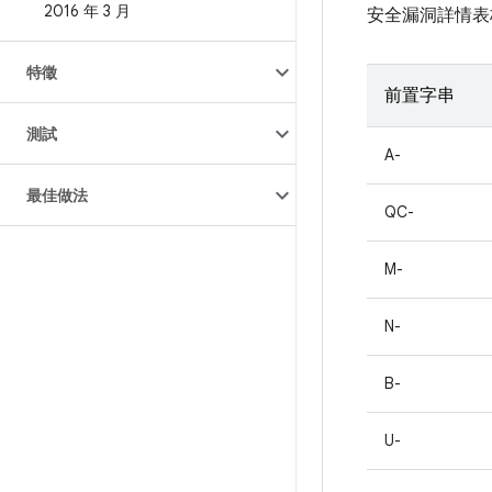
2016 年 3 月
安全漏洞詳情表
特徵
前置字串
測試
A-
最佳做法
QC-
M-
N-
B-
U-