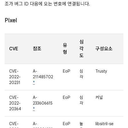
조가 버그 ID 다음에 오는 번호에 연결됩니다.
Pixel
심
유
CVE
참조
각
구성요소
형
도
CVE-
A-
EoP
심
Trusty
2022-
211485702
각
20231
*
CVE-
A-
EoP
심
커널
2022-
233606615
각
20364
*
CVE-
A-
EoP
높
libsitril-se