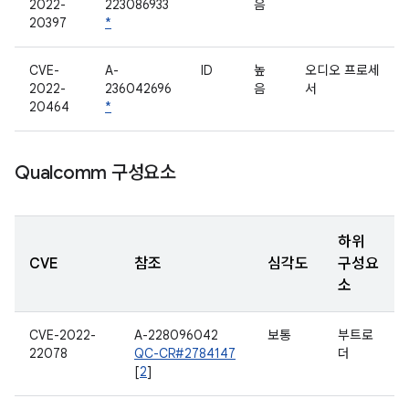
2022-
223086933
음
20397
*
CVE-
A-
ID
높
오디오 프로세
2022-
236042696
음
서
20464
*
Qualcomm 구성요소
하위
CVE
참조
심각도
구성요
소
CVE-2022-
A-228096042
보통
부트로
22078
QC-CR#2784147
더
[
2
]