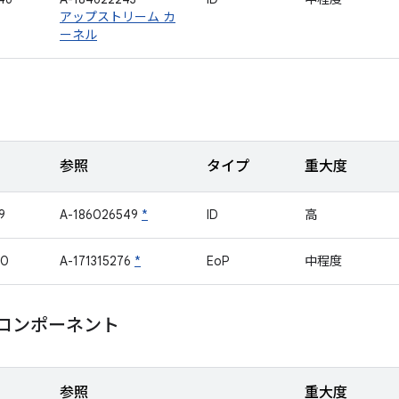
アップストリーム カ
ーネル
参照
タイプ
重大度
9
A-186026549
*
ID
高
40
A-171315276
*
EoP
中程度
m コンポーネント
参照
重大度