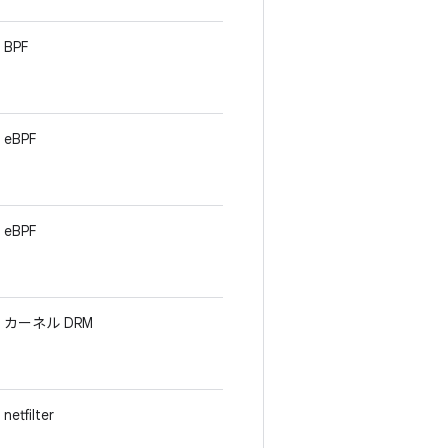
BPF
eBPF
eBPF
カーネル DRM
netfilter