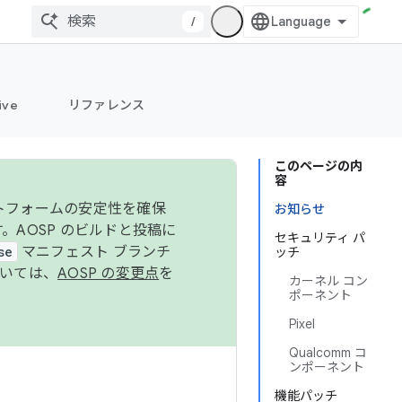
/
ive
リファレンス
このページの内
容
ットフォームの安定性を確保
お知らせ
す。AOSP のビルドと投稿に
セキュリティ パ
se
マニフェスト ブランチ
ッチ
ついては、
AOSP の変更点
を
カーネル コン
ポーネント
Pixel
Qualcomm コ
ンポーネント
機能パッチ