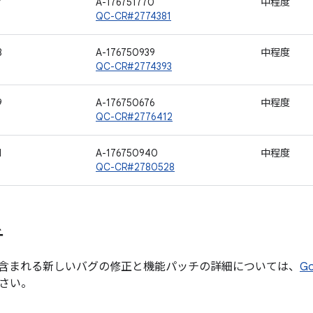
7
A-176751770
中程度
QC-CR#2774381
8
A-176750939
中程度
QC-CR#2774393
9
A-176750676
中程度
QC-CR#2776412
1
A-176750940
中程度
QC-CR#2780528
チ
含まれる新しいバグの修正と機能パッチの詳細については、
G
さい。