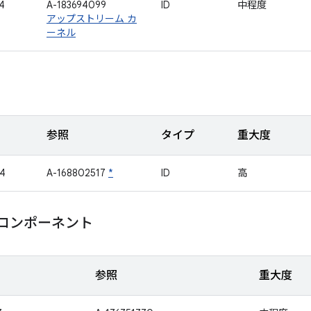
4
A-183694099
ID
中程度
アップストリーム カ
ーネル
参照
タイプ
重大度
4
A-168802517
*
ID
高
m コンポーネント
参照
重大度