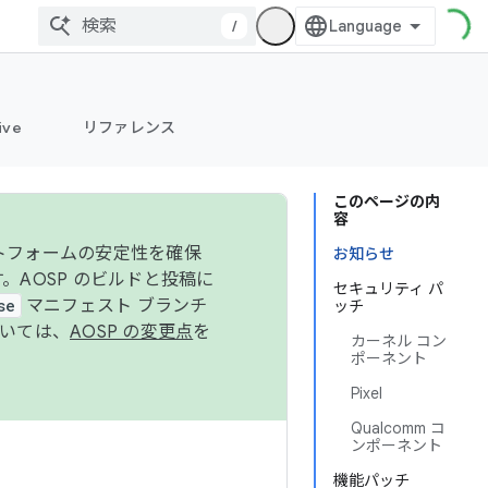
/
ive
リファレンス
このページの内
容
ットフォームの安定性を確保
お知らせ
す。AOSP のビルドと投稿に
セキュリティ パ
se
マニフェスト ブランチ
ッチ
ついては、
AOSP の変更点
を
カーネル コン
ポーネント
Pixel
Qualcomm コ
ンポーネント
機能パッチ