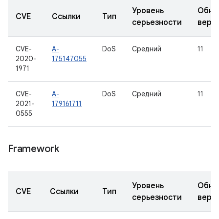
Уровень
Обно
CVE
Ссылки
Тип
серьезности
верс
CVE-
A-
DoS
Средний
11
2020-
175147055
1971
CVE-
A-
DoS
Средний
11
2021-
179161711
0555
Framework
Уровень
Обно
CVE
Ссылки
Тип
серьезности
верс