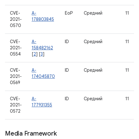
CVE-
A-
EoP
Средний
11
2021-
178803845
0570
CVE-
A-
ID
Средний
11
2021-
158482162
0554
[
2
] [
3
]
CVE-
A-
ID
Средний
11
2021-
174045870
0569
CVE-
A-
ID
Средний
11
2021-
177931355
0572
Media Framework