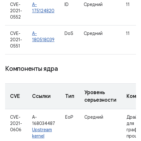
CVE-
A-
ID
Средний
11
2021-
175124820
0552
CVE-
A-
DoS
Средний
11
2021-
180518039
0551
Компоненты ядра
Уровень
CVE
Ссылки
Тип
Комп
серьезности
CVE-
A-
EoP
Средний
Драйв
2021-
168034487
для
0606
Upstream
графи
kernel
проце