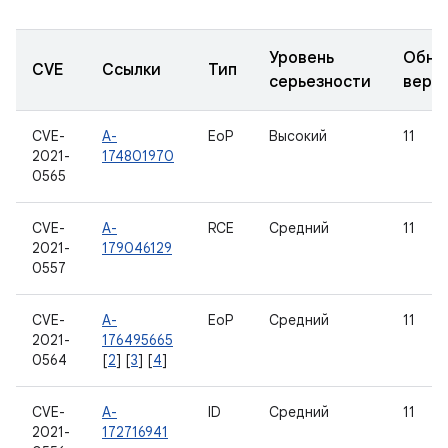
Уровень
Обно
CVE
Ссылки
Тип
серьезности
верс
CVE-
A-
EoP
Высокий
11
2021-
174801970
0565
CVE-
A-
RCE
Средний
11
2021-
179046129
0557
CVE-
A-
EoP
Средний
11
2021-
176495665
0564
[
2
] [
3
] [
4
]
CVE-
A-
ID
Средний
11
2021-
172716941