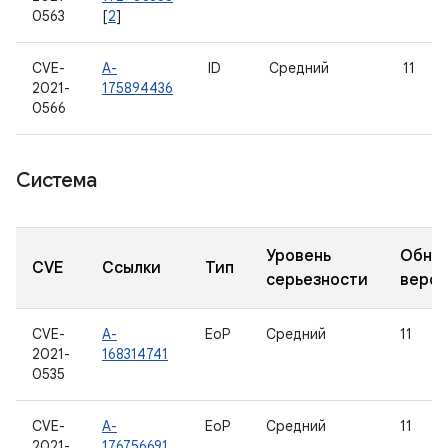
0563
[
2
]
CVE-
A-
ID
Средний
11
2021-
175894436
0566
Система
Уровень
Обно
CVE
Ссылки
Тип
серьезности
верс
CVE-
A-
EoP
Средний
11
2021-
168314741
0535
CVE-
A-
EoP
Средний
11
2021-
176756691