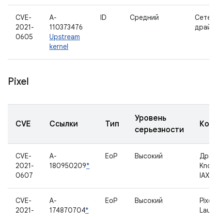
CVE-
A-
ID
Средний
Сетев
2021-
110373476
драйв
0605
Upstream
kernel
Pixel
Уровень
CVE
Ссылки
Тип
Ком
серьезности
CVE-
A-
EoP
Высокий
Драй
2021-
180950209
*
Know
0607
IAXX
CVE-
A-
EoP
Высокий
Pixel
2021-
174870704
*
Laun