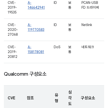
CVE-
A-
ID
보
PCAN-USB
2019-
146642941
통
FD 드라이버
19535
CVE-
A-
ID
보
Netlink
2020-
119770583
통
27068
CVE-
A-
DoS
보
네트워크
2019-
158178081
통
20812
Qualcomm 구성요소
심
유
CVE
참조
각
구성요소
형
도