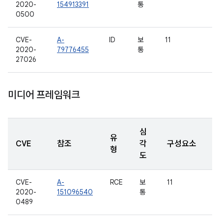
2020-
154913391
통
0500
CVE-
A-
ID
보
11
2020-
79776455
통
27026
미디어 프레임워크
심
유
CVE
참조
각
구성요소
형
도
CVE-
A-
RCE
보
11
2020-
151096540
통
0489