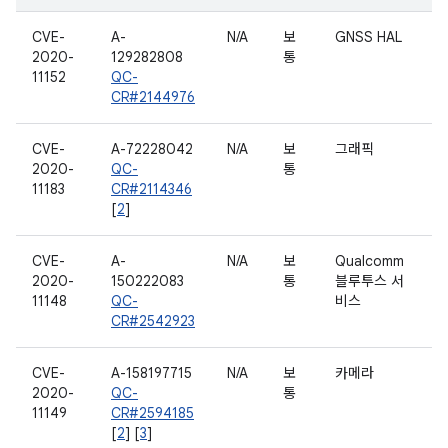
CVE-
A-
N/A
보
GNSS HAL
2020-
129282808
통
11152
QC-
CR#2144976
CVE-
A-72228042
N/A
보
그래픽
2020-
QC-
통
11183
CR#2114346
[
2
]
CVE-
A-
N/A
보
Qualcomm
2020-
150222083
통
블루투스 서
11148
QC-
비스
CR#2542923
CVE-
A-158197715
N/A
보
카메라
2020-
QC-
통
11149
CR#2594185
[
2
] [
3
]