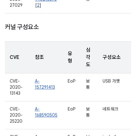
27029
[
2
]
커널 구성요소
심
유
CVE
참조
각
구성요소
형
도
CVE-
A-
EoP
보
USB 가젯
2020-
157291413
통
13143
CVE-
A-
EoP
보
네트워크
2020-
168590505
통
25220