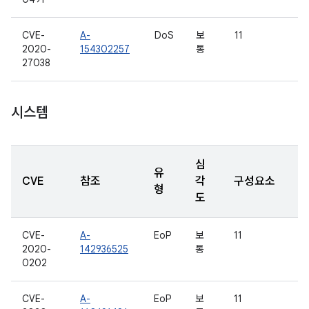
CVE-
A-
DoS
보
11
2020-
154302257
통
27038
시스템
심
유
CVE
참조
각
구성요소
형
도
CVE-
A-
EoP
보
11
2020-
142936525
통
0202
CVE-
A-
EoP
보
11