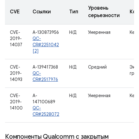
Уровень
CVE
Ссылки
Тип
Ком
серьезности
CVE-
A-130873956
Н/Д
Умеренная
Kern
2019-
QC-
14037
CR#2251042
[2]
CVE-
A-139417368
Н/Д
Средний
Экр
2019-
QC-
гра
14093
CR#2517976
CVE-
A-
Н/Д
Умеренная
Kern
2019-
147100689
14100
QC-
CR#2528072
Компоненты Qualcomm с закрытым