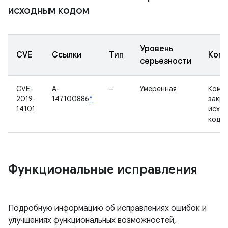
исходным кодом
Уровень
CVE
Ссылки
Тип
Комп
серьезности
CVE-
A-
–
Умеренная
Комп
2019-
147100886
*
закр
14101
исхо
кодо
Функциональные исправления
Подробную информацию об исправлениях ошибок и
улучшениях функциональных возможностей,