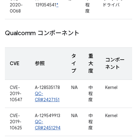
2020-
139354541
*
程
ドライバ
0068
度
Qualcomm コンポーネント
タ
重
コンポー
CVE
参照
イ
大
ネント
プ
度
CVE-
A-128535178
N/A
中
Kernel
2019-
QC-
程
10547
CR#2427151
度
CVE-
A-129549913
N/A
中
Kernel
2019-
QC-
程
10625
CR#2451294
度