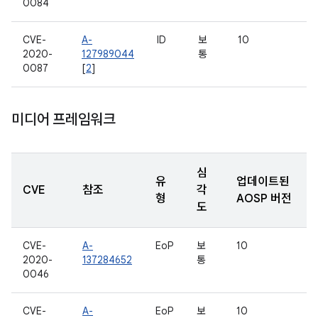
0084
CVE-
A-
ID
보
10
2020-
127989044
통
0087
[
2
]
미디어 프레임워크
심
유
업데이트된
CVE
참조
각
형
AOSP 버전
도
CVE-
A-
EoP
보
10
2020-
137284652
통
0046
CVE-
A-
EoP
보
10