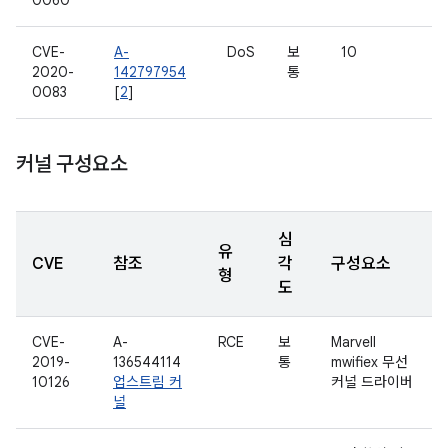
0060
CVE-
A-
DoS
보
10
2020-
142797954
통
0083
[
2
]
커널 구성요소
심
유
CVE
참조
각
구성요소
형
도
CVE-
A-
RCE
보
Marvell
2019-
136544114
통
mwifiex 무선
10126
업스트림 커
커널 드라이버
널