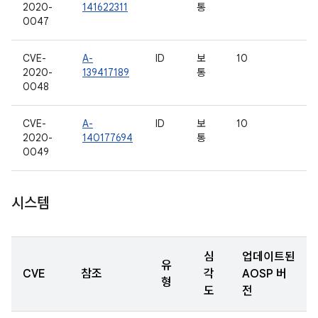
2020-
141622311
통
0047
CVE-
A-
ID
보
10
2020-
139417189
통
0048
CVE-
A-
ID
보
10
2020-
140177694
통
0049
시스템
심
업데이트된
유
CVE
참조
각
AOSP 버
형
도
전