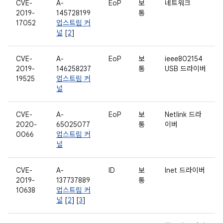
CVE-
A-
EoP
보
네트워크
2019-
145728199
통
17052
업스트림 커
널
[
2
]
CVE-
A-
EoP
보
ieee802154
2019-
146258237
통
USB 드라이버
19525
업스트림 커
널
CVE-
A-
EoP
보
Netlink 드라
2020-
65025077
통
이버
0066
업스트림 커
널
CVE-
A-
ID
보
Inet 드라이버
2019-
137737889
통
10638
업스트림 커
널
[
2
] [
3
]