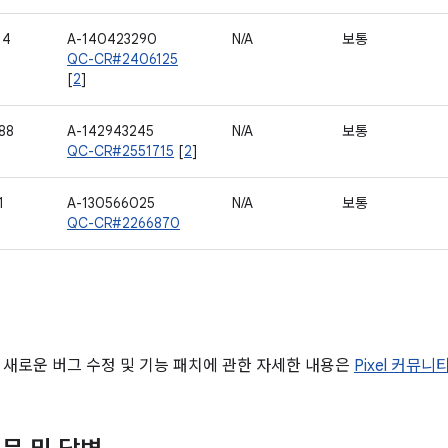
14
A-140423290
N/A
보통
QC-CR#2406125
[
2
]
88
A-142943245
N/A
보통
QC-CR#2551715
[
2
]
1
A-130566025
N/A
보통
QC-CR#2266870
 새로운 버그 수정 및 기능 패치에 관한 자세한 내용은
Pixel 커뮤니