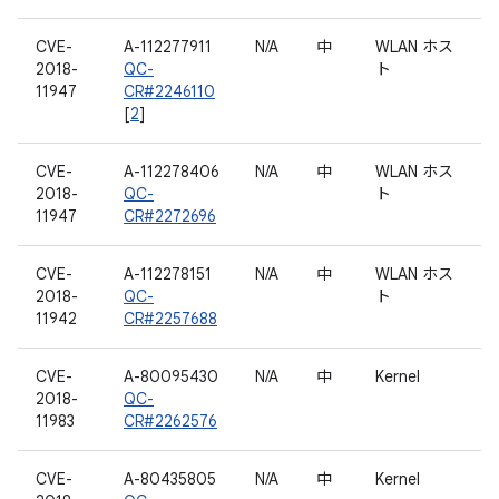
CVE-
A-112277911
N/A
中
WLAN ホス
2018-
QC-
ト
11947
CR#2246110
[
2
]
CVE-
A-112278406
N/A
中
WLAN ホス
2018-
QC-
ト
11947
CR#2272696
CVE-
A-112278151
N/A
中
WLAN ホス
2018-
QC-
ト
11942
CR#2257688
CVE-
A-80095430
N/A
中
Kernel
2018-
QC-
11983
CR#2262576
CVE-
A-80435805
N/A
中
Kernel