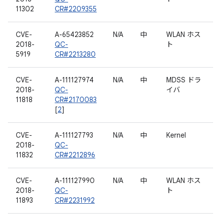
11302
CR#2209355
CVE-
A-65423852
N/A
中
WLAN ホス
2018-
QC-
ト
5919
CR#2213280
CVE-
A-111127974
N/A
中
MDSS ドラ
2018-
QC-
イバ
11818
CR#2170083
[
2
]
CVE-
A-111127793
N/A
中
Kernel
2018-
QC-
11832
CR#2212896
CVE-
A-111127990
N/A
中
WLAN ホス
2018-
QC-
ト
11893
CR#2231992