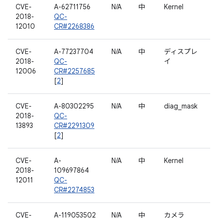
CVE-
A-62711756
N/A
中
Kernel
2018-
QC-
12010
CR#2268386
CVE-
A-77237704
N/A
中
ディスプレ
2018-
QC-
イ
12006
CR#2257685
[
2
]
CVE-
A-80302295
N/A
中
diag_mask
2018-
QC-
13893
CR#2291309
[
2
]
CVE-
A-
N/A
中
Kernel
2018-
109697864
12011
QC-
CR#2274853
CVE-
A-119053502
N/A
中
カメラ