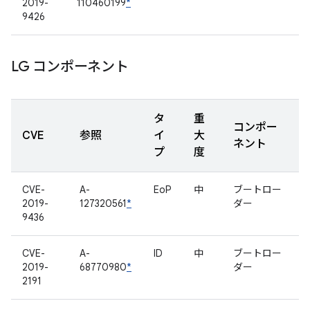
2019-
110460199
*
9426
LG コンポーネント
タ
重
コンポー
CVE
参照
イ
大
ネント
プ
度
CVE-
A-
EoP
中
ブートロー
2019-
127320561
*
ダー
9436
CVE-
A-
ID
中
ブートロー
2019-
68770980
*
ダー
2191