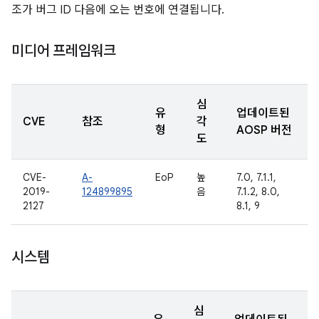
조가 버그 ID 다음에 오는 번호에 연결됩니다.
미디어 프레임워크
심
유
업데이트된
CVE
참조
각
형
AOSP 버전
도
CVE-
A-
EoP
높
7.0, 7.1.1,
2019-
124899895
음
7.1.2, 8.0,
2127
8.1, 9
시스템
심