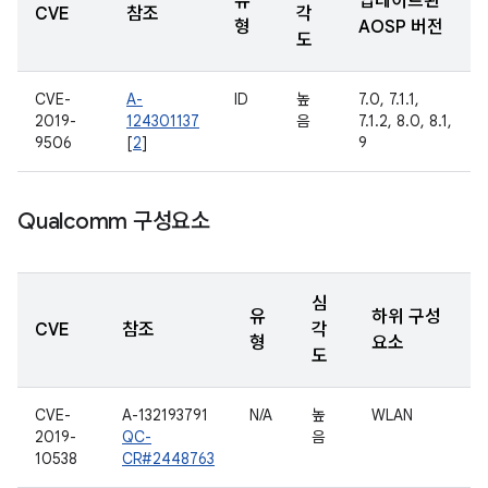
유
업데이트된
CVE
참조
각
형
AOSP 버전
도
CVE-
A-
ID
높
7.0, 7.1.1,
2019-
124301137
음
7.1.2, 8.0, 8.1,
9506
[
2
]
9
Qualcomm 구성요소
심
유
하위 구성
CVE
참조
각
형
요소
도
CVE-
A-132193791
N/A
높
WLAN
2019-
QC-
음
10538
CR#2448763