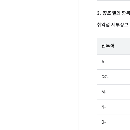
3.
참조
열의 항목
취약점 세부정보
접두어
A-
QC-
M-
N-
B-