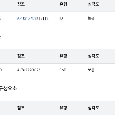
참조
유형
심각도
6
A-112159033
[
2
] [
3
]
ID
높음
소
참조
유형
심각도
0
A-76222002
*
EoP
보통
 구성요소
참조
유형
심각도