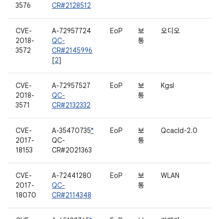
3576
CR#2128512
CVE-
A-72957724
EoP
보
오디오
2018-
QC-
통
3572
CR#2145996
[
2
]
CVE-
A-72957527
EoP
보
Kgsl
2018-
QC-
통
3571
CR#2132332
CVE-
A-35470735
*
EoP
보
Qcacld-2.0
2017-
QC-
통
18153
CR#2021363
CVE-
A-72441280
EoP
보
WLAN
2017-
QC-
통
18070
CR#2114348