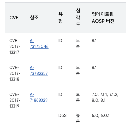
심
유
업데이트된
CVE
참조
각
형
AOSP 버전
도
CVE-
A-
ID
보
8.1
2017-
73172046
통
13317
CVE-
A-
ID
보
8.1
2017-
73782357
통
13318
CVE-
A-
ID
보
7.0, 7.1.1, 7.1.2,
2017-
71868329
통
8.0, 8.1
13319
DoS
높
6.0, 6.0.1
음