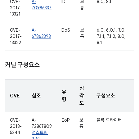
CVE-
A-
ID
보
8.0, 8.1
2017-
70986337
통
13321
CVE-
A-
DoS
보
6.0, 6.0.1, 7.0,
2017-
67862398
통
7.1.1, 7.1.2, 8.0,
13322
8.1
커널 구성요소
심
유
CVE
참조
각
구성요소
형
도
CVE-
A-
EoP
보
블록 드라이버
2018-
72867809
통
5344
업스트림
커널