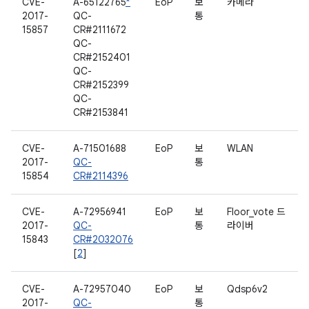
CVE-
A-65122765
*
EoP
보
카메라
2017-
QC-
통
15857
CR#2111672
QC-
CR#2152401
QC-
CR#2152399
QC-
CR#2153841
CVE-
A-71501688
EoP
보
WLAN
2017-
QC-
통
15854
CR#2114396
CVE-
A-72956941
EoP
보
Floor_vote 드
2017-
QC-
통
라이버
15843
CR#2032076
[
2
]
CVE-
A-72957040
EoP
보
Qdsp6v2
2017-
QC-
통