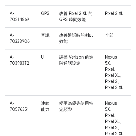
A-
GPS
改善 Pixel 2 XL 的
Pixel 2 XL
70214869
GPS 時間效能
A-
音訊
改善通話時的喇叭
全部
70338906
效能
A-
UI
調整 Verizon 的進
Nexus
70398372
階通話設定
5X、
Pixel、
Pixel XL、
Pixel 2、
Pixel 2 XL
A-
連線
變更為優先使用特
Nexus
70576351
能力
定頻帶
5X、
Pixel、
Pixel XL、
Pixel 2、
Pixel 2 XL