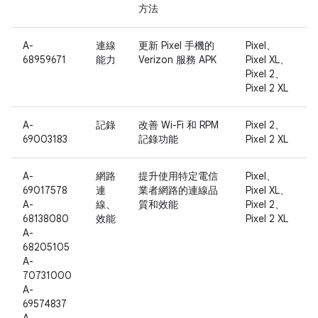
方法
A-
連線
更新 Pixel 手機的
Pixel、
68959671
能力
Verizon 服務 APK
Pixel XL、
Pixel 2、
Pixel 2 XL
A-
記錄
改善 Wi-Fi 和 RPM
Pixel 2、
69003183
記錄功能
Pixel 2 XL
A-
網路
提升使用特定電信
Pixel、
69017578
連
業者網路的連線品
Pixel XL、
A-
線、
質和效能
Pixel 2、
68138080
效能
Pixel 2 XL
A-
68205105
A-
70731000
A-
69574837