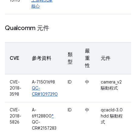
15115
上游程式庫
核心
Qualcomm 元件
嚴
類
CVE
參考資料
重
元件
型
性
CVE-
A-71501698
ID
中
camera_v2
2018-
QC-
驅動程式
3598
CR#1097390
CVE-
A-
ID
中
qcacld-3.0
2018-
69128800
*
hdd 驅動程
5826
QC-
式
CR#2157283