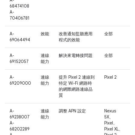
A-
68474108
A-
70406781
A-
效能
改善通知監聽應用
全部
69064494
程式的效能
A-
連線
解決來電轉接問題
全部
69152057
能力
A-
連線
提升 Pixel 2 連線到
Pixel 2
69209000
能力
特定 Wi-Fi 網路時
的網際網路連線品
質
A-
連線
調整 APN 設定
Nexus
69238007
能力
5X、
A-
Pixel、
68202289
Pixel XL、