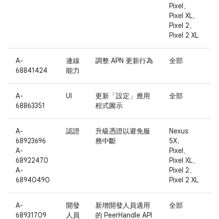
Pixel、
Pixel XL、
Pixel 2、
Pixel 2 XL
A-
連線
調整 APN 更新行為
全部
68841424
能力
A-
UI
更新「設定」應用
全部
68863351
程式圖示
A-
認證
升級憑證以避免服
Nexus
68923696
務中斷
5X、
A-
Pixel、
68922470
Pixel XL、
A-
Pixel 2、
68940490
Pixel 2 XL
A-
開發
新增開發人員適用
全部
68931709
人員
的 PeerHandle API