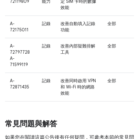
72119809
能力
定 SIM 卡時的數據
效能
A-
記錄
改善自動填入記錄
全部
72175011
功能
A-
記錄
改善內部疑難排解
全部
72797728
工具
A-
71599119
A-
記錄
改善同時啟用 VPN
全部
72871435
和 Wi-Fi 時的網路
效能
常見問題與解答
如果您在閱讀這篇公告後有任何疑問，可參考本節的常見問