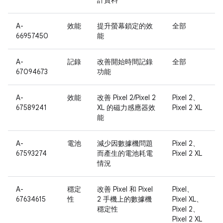
計資料
A-
效能
提升螢幕鎖定的效
全部
66957450
能
A-
記錄
改善開始時間記錄
全部
67094673
功能
A-
效能
改善 Pixel 2/Pixel 2
Pixel 2、
67589241
XL 的磁力感應器效
Pixel 2 XL
能
A-
電池
減少因數據機問題
Pixel 2、
67593274
而產生的電池耗電
Pixel 2 XL
情況
A-
穩定
改善 Pixel 和 Pixel
Pixel、
67634615
性
2 手機上的數據機
Pixel XL、
穩定性
Pixel 2、
Pixel 2 XL