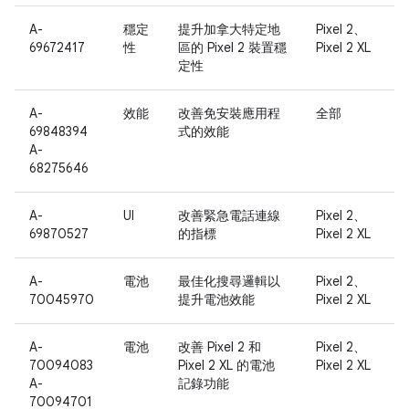
A-
穩定
提升加拿大特定地
Pixel 2、
69672417
性
區的 Pixel 2 裝置穩
Pixel 2 XL
定性
A-
效能
改善免安裝應用程
全部
69848394
式的效能
A-
68275646
A-
UI
改善緊急電話連線
Pixel 2、
69870527
的指標
Pixel 2 XL
A-
電池
最佳化搜尋邏輯以
Pixel 2、
70045970
提升電池效能
Pixel 2 XL
A-
電池
改善 Pixel 2 和
Pixel 2、
70094083
Pixel 2 XL 的電池
Pixel 2 XL
A-
記錄功能
70094701