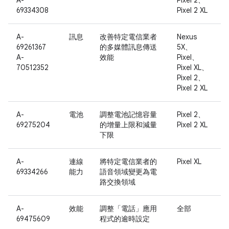
A-
Pixel 2、
69334308
Pixel 2 XL
A-
訊息
改善特定電信業者
Nexus
69261367
的多媒體訊息傳送
5X、
A-
效能
Pixel、
70512352
Pixel XL、
Pixel 2、
Pixel 2 XL
A-
電池
調整電池記憶容量
Pixel 2、
69275204
的增量上限和減量
Pixel 2 XL
下限
A-
連線
將特定電信業者的
Pixel XL
69334266
能力
語音領域變更為電
路交換領域
A-
效能
調整「電話」應用
全部
69475609
程式的逾時設定