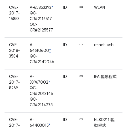
CVE-
A-65853393
*
ID
中
WLAN
2017-
QC-
15853
CR#2116517
QC-
CR#2125577
CVE-
A-
ID
中
rmnet_usb
2018-
64610600
*
3584
QC-
CR#2142046
CVE-
A-
ID
中
IPA 驅動程式
2017-
33967002
*
8269
QC-
CR#2013145
QC-
CR#2114278
CVE-
A-
ID
中
NL80211 驅
2017-
64403015
*
動程式