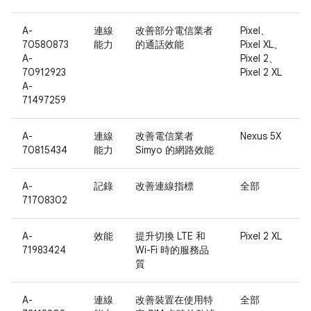
A-
連線
改善部分電信業者
Pixel、
70580873
能力
的通話效能
Pixel XL、
A-
Pixel 2、
70912923
Pixel 2 XL
A-
71497259
A-
連線
改善電信業者
Nexus 5X
70815434
能力
Simyo 的網路效能
A-
記錄
改善連線指標
全部
71708302
A-
效能
提升切換 LTE 和
Pixel 2 XL
71983424
Wi-Fi 時的服務品
質
A-
連線
改善裝置在使用特
全部