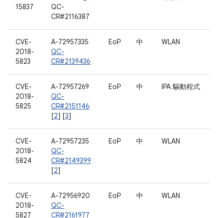
15837
QC-
CR#2116387
CVE-
A-72957335
EoP
中
WLAN
2018-
QC-
5823
CR#2139436
CVE-
A-72957269
EoP
中
IPA 驅動程式
2018-
QC-
5825
CR#2151146
[
2
] [
3
]
CVE-
A-72957235
EoP
中
WLAN
2018-
QC-
5824
CR#2149399
[
2
]
CVE-
A-72956920
EoP
中
WLAN
2018-
QC-
5827
CR#2161977