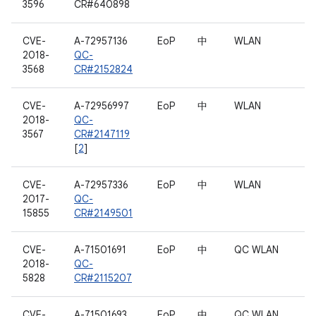
3596
CR#640898
CVE-
A-72957136
EoP
中
WLAN
2018-
QC-
3568
CR#2152824
CVE-
A-72956997
EoP
中
WLAN
2018-
QC-
3567
CR#2147119
[
2
]
CVE-
A-72957336
EoP
中
WLAN
2017-
QC-
15855
CR#2149501
CVE-
A-71501691
EoP
中
QC WLAN
2018-
QC-
5828
CR#2115207
CVE-
A-71501693
EoP
中
QC WLAN