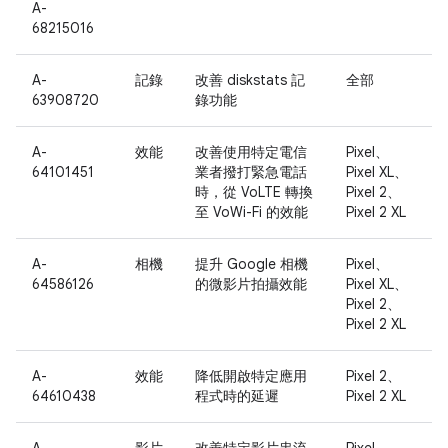
A-
68215016
A-
記錄
改善 diskstats 記
全部
63908720
錄功能
A-
效能
改善使用特定電信
Pixel、
64101451
業者撥打緊急電話
Pixel XL、
時，從 VoLTE 轉換
Pixel 2、
至 VoWi-Fi 的效能
Pixel 2 XL
A-
相機
提升 Google 相機
Pixel、
64586126
的微影片拍攝效能
Pixel XL、
Pixel 2、
Pixel 2 XL
A-
效能
降低開啟特定應用
Pixel 2、
64610438
程式時的延遲
Pixel 2 XL