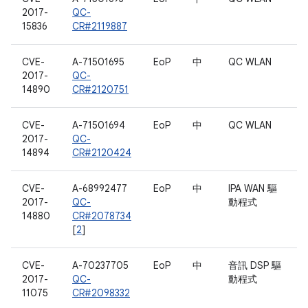
2017-
QC-
15836
CR#2119887
CVE-
A-71501695
EoP
中
QC WLAN
2017-
QC-
14890
CR#2120751
CVE-
A-71501694
EoP
中
QC WLAN
2017-
QC-
14894
CR#2120424
CVE-
A-68992477
EoP
中
IPA WAN 驅
2017-
QC-
動程式
14880
CR#2078734
[
2
]
CVE-
A-70237705
EoP
中
音訊 DSP 驅
2017-
QC-
動程式
11075
CR#2098332