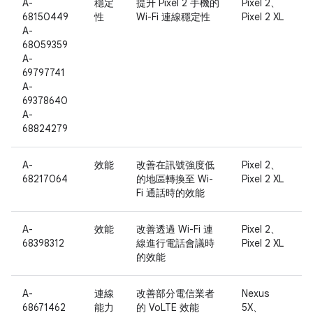
A-
穩定
提升 Pixel 2 手機的
Pixel 2、
68150449
性
Wi-Fi 連線穩定性
Pixel 2 XL
A-
68059359
A-
69797741
A-
69378640
A-
68824279
A-
效能
改善在訊號強度低
Pixel 2、
68217064
的地區轉換至 Wi-
Pixel 2 XL
Fi 通話時的效能
A-
效能
改善透過 Wi-Fi 連
Pixel 2、
68398312
線進行電話會議時
Pixel 2 XL
的效能
A-
連線
改善部分電信業者
Nexus
68671462
能力
的 VoLTE 效能
5X、