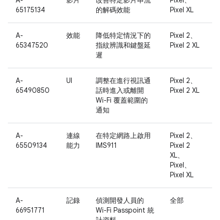
A-
影片
改善特定影片串流
Pixel、
65175134
的解碼效能
Pixel XL
A-
效能
降低特定情況下的
Pixel 2、
65347520
指紋辨識和鍵盤延
Pixel 2 XL
遲
A-
UI
調整在進行視訊通
Pixel 2、
65490850
話時進入或離開
Pixel 2 XL
Wi-Fi 覆蓋範圍的
通知
A-
連線
在特定網路上啟用
Pixel 2、
65509134
能力
IMS911
Pixel 2
XL、
Pixel、
Pixel XL
A-
記錄
偵測開發人員的
全部
66951771
Wi-Fi Passpoint 統