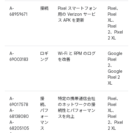
A-
接続
Pixel スマートフォン
Pixel、
68959671
用の Verizon サービ
Pixel
ス APK を更新
XL、
Pixel
2、Pixel
2 XL
A-
ロギ
Wi-Fi と RPM のログ
Google
69003183
ング
を改善
Pixel
2、
Google
Pixel 2
XL
A-
接
特定の携帯通信会社
Pixel、
69017578
続、
のネットワークの接
Pixel
A-
パフ
続性とパフォーマン
XL、
68138080
ォー
スを向上
Pixel
A-
マン
2、Pixel
68205105
ス
2 XL