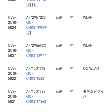
[
2
] [
3
]
CVE-
A-72957235
EoP
中
WLAN
2018-
QC-
5824
CR#2149399
[
2
]
CVE-
A-72956920
EoP
中
WLAN
2018-
QC-
5827
CR#2161977
CVE-
A-71501692
EoP
中
QC WLAN
2018-
QC-
5822
CR#2115221
CVE-
A-71501687
EoP
中
モデムドライ
2018-
QC-
バ
5821
CR#2114363