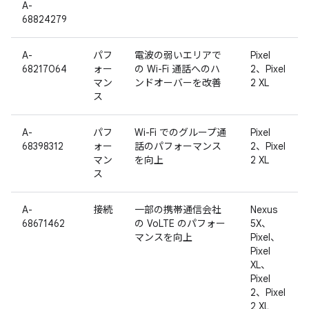
A-
68824279
A-
パフ
電波の弱いエリアで
Pixel
68217064
ォー
の Wi-Fi 通話へのハ
2、Pixel
マン
ンドオーバーを改善
2 XL
ス
A-
パフ
Wi-Fi でのグループ通
Pixel
68398312
ォー
話のパフォーマンス
2、Pixel
マン
を向上
2 XL
ス
A-
接続
一部の携帯通信会社
Nexus
68671462
の VoLTE のパフォー
5X、
マンスを向上
Pixel、
Pixel
XL、
Pixel
2、Pixel
2 XL