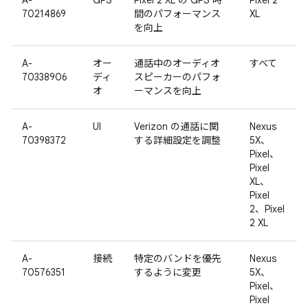
A-
GPS
Pixel 2 XL の GPS 時
Pixel 2
70214869
間のパフォーマンス
XL
を向上
A-
オー
通話中のオーディオ
すべて
70338906
ディ
スピーカーのパフォ
オ
ーマンスを向上
A-
UI
Verizon の通話に関
Nexus
70398372
する詳細設定を調整
5X、
Pixel、
Pixel
XL、
Pixel
2、Pixel
2 XL
A-
接続
特定のバンドを優先
Nexus
70576351
するように変更
5X、
Pixel、
Pixel