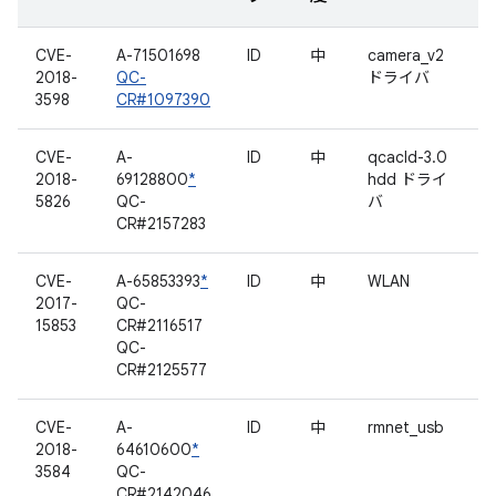
CVE-
A-71501698
ID
中
camera_v2
2018-
QC-
ドライバ
3598
CR#1097390
CVE-
A-
ID
中
qcacld-3.0
2018-
69128800
*
hdd ドライ
5826
QC-
バ
CR#2157283
CVE-
A-65853393
*
ID
中
WLAN
2017-
QC-
15853
CR#2116517
QC-
CR#2125577
CVE-
A-
ID
中
rmnet_usb
2018-
64610600
*
3584
QC-
CR#2142046