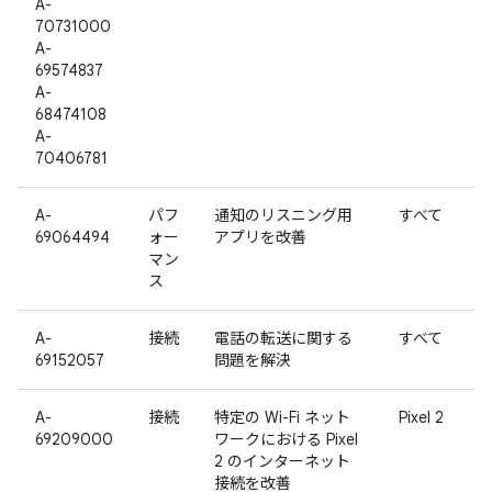
A-
70731000
A-
69574837
A-
68474108
A-
70406781
A-
パフ
通知のリスニング用
すべて
69064494
ォー
アプリを改善
マン
ス
A-
接続
電話の転送に関する
すべて
69152057
問題を解決
A-
接続
特定の Wi-Fi ネット
Pixel 2
69209000
ワークにおける Pixel
2 のインターネット
接続を改善