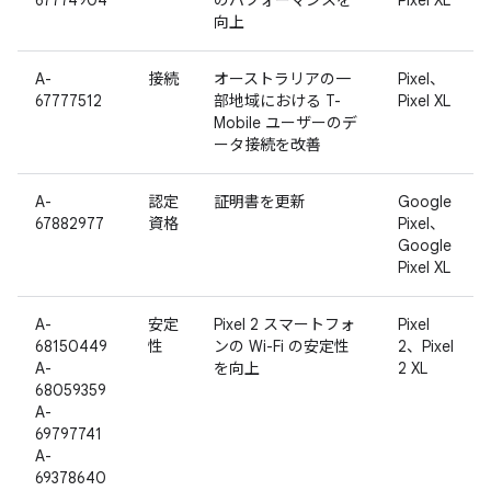
67774904
のパフォーマンスを
Pixel XL
向上
A-
接続
オーストラリアの一
Pixel、
67777512
部地域における T-
Pixel XL
Mobile ユーザーのデ
ータ接続を改善
A-
認定
証明書を更新
Google
67882977
資格
Pixel、
Google
Pixel XL
A-
安定
Pixel 2 スマートフォ
Pixel
68150449
性
ンの Wi-Fi の安定性
2、Pixel
A-
を向上
2 XL
68059359
A-
69797741
A-
69378640