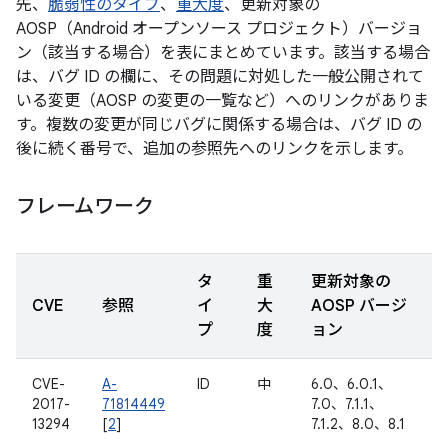
先、
脆弱性のタイプ
、
重大度
、更新対象の
AOSP（Android オープンソース プロジェクト）バージョ
ン（該当する場合）を表にまとめています。該当する場合
は、バグ ID の欄に、その問題に対処した一般公開されて
いる変更（AOSP の変更の一覧など）へのリンクがありま
す。複数の変更が同じバグに関係する場合は、バグ ID の
後に続く番号で、追加の参照先へのリンクを示します。
フレームワーク
タ
重
更新対象の
CVE
参照
イ
大
AOSP バージ
プ
度
ョン
CVE-
A-
ID
中
6.0、6.0.1、
2017-
71814449
7.0、7.1.1、
13294
[
2
]
7.1.2、8.0、8.1