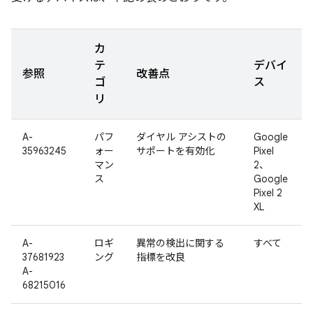
カ
テ
デバイ
参照
改善点
ゴ
ス
リ
A-
パフ
ダイヤル アシストの
Google
35963245
ォー
サポートを有効化
Pixel
マン
2、
ス
Google
Pixel 2
XL
A-
ロギ
異常の検出に関する
すべて
37681923
ング
指標を改良
A-
68215016