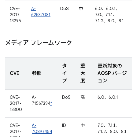
CVE-
A-
DoS
中
6.0、6.0.1、
2017-
62537081
7.0、7.1.1、
13295
7.1.2、8.0、8.1
メディア フレームワーク
タ
重
更新対象の
CVE
参照
イ
大
AOSP バージ
プ
度
ョン
CVE-
A-
DoS
高
6.0、6.0.1
2017-
71567394
*
13300
CVE-
A-
ID
中
7.0、7.1.1、
2017-
70897454
7.1.2、8.0、8.1