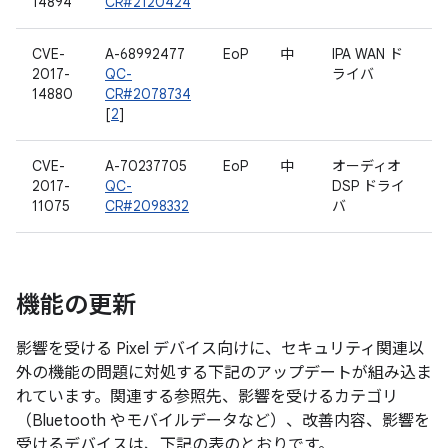
14894
CR#2120424
CVE-
A-68992477
EoP
中
IPA WAN ド
2017-
QC-
ライバ
14880
CR#2078734
[
2
]
CVE-
A-70237705
EoP
中
オーディオ
2017-
QC-
DSP ドライ
11075
CR#2098332
バ
機能の更新
影響を受ける Pixel デバイス向けに、セキュリティ関連以
外の機能の問題に対処する下記のアップデートが組み込ま
れています。関連する参照先、影響を受けるカテゴリ
（Bluetooth やモバイルデータなど）、改善内容、影響を
受けるデバイスは、下記の表のとおりです。