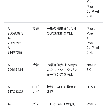
XL、
Pixel
2、Pixel
2 XL
A-
接続
一部の携帯通信会社
Pixel、
70580873
の通話性能を向上
Pixel
A-
XL、
70912923
Pixel
A-
2、Pixel
71497259
2 XL
A-
接続
携帯通信会社 Simyo
Nexus
70815434
のネットワーク パフ
5X
ォーマンスを向上
A-
ロギ
接続に関する指標を
すべて
71708302
ング
改良
A-
パフ
LTE と Wi-Fi の切り
Pixel 2