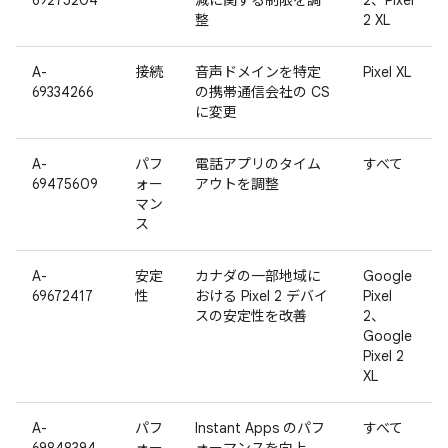
69275204
減に関する制限を調
2、Pixel
整
2 XL
A-
接続
音声ドメインを特定
Pixel XL
69334266
の携帯通信会社の CS
に変更
A-
パフ
電話アプリのタイム
すべて
69475609
ォー
アウトを調整
マン
ス
A-
安定
カナダの一部地域に
Google
69672417
性
おける Pixel 2 デバイ
Pixel
スの安定性を改善
2、
Google
Pixel 2
XL
A-
パフ
Instant Apps のパフ
すべて