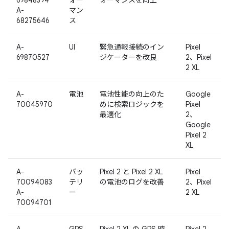
69848394
ォー
ォーマンスを向上
A-
マン
68275646
ス
A-
UI
緊急通報接続のイン
Pixel
69870527
ジケーターを改良
2、Pixel
2 XL
A-
電池
電池性能の向上のた
Google
70045970
めに検索ロジックを
Pixel
最適化
2、
Google
Pixel 2
XL
A-
バッ
Pixel 2 と Pixel 2 XL
Pixel
70094083
テリ
の電池のログを改善
2、Pixel
A-
ー
2 XL
70094701