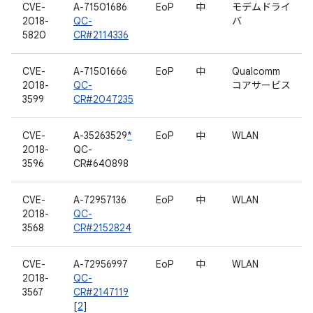
CVE-
A-71501686
EoP
中
モデムドライ
2018-
QC-
バ
5820
CR#2114336
CVE-
A-71501666
EoP
中
Qualcomm
2018-
QC-
コアサービス
3599
CR#2047235
CVE-
A-35263529
*
EoP
中
WLAN
2018-
QC-
3596
CR#640898
CVE-
A-72957136
EoP
中
WLAN
2018-
QC-
3568
CR#2152824
CVE-
A-72956997
EoP
中
WLAN
2018-
QC-
3567
CR#2147119
[
2
]