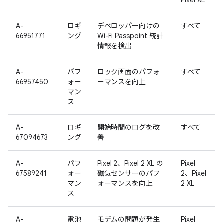
Pixel XL
A-
ロギ
デベロッパー向けの
すべて
66951771
ング
Wi-Fi Passpoint 統計
情報を検出
A-
パフ
ロック画面のパフォ
すべて
66957450
ォー
ーマンスを向上
マン
ス
A-
ロギ
開始時間のログを改
すべて
67094673
ング
善
A-
パフ
Pixel 2、Pixel 2 XL の
Pixel
67589241
ォー
磁気センサーのパフ
2、Pixel
マン
ォーマンスを向上
2 XL
ス
A-
電池
モデムの問題が発生
Pixel