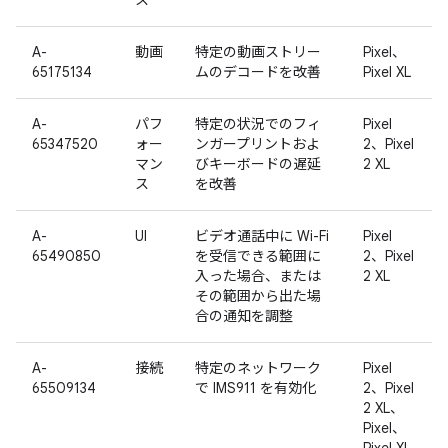
ス
A-
動画
特定の動画ストリー
Pixel、
65175134
ムのデコードを改善
Pixel XL
A-
パフ
特定の状況でのフィ
Pixel
65347520
ォー
ンガープリントおよ
2、Pixel
マン
びキーボードの遅延
2 XL
ス
を改善
A-
UI
ビデオ通話中に Wi-Fi
Pixel
65490850
を受信できる範囲に
2、Pixel
入った場合、または
2 XL
その範囲から出た場
合の通知を調整
A-
接続
特定のネットワーク
Pixel
65509134
で IMS911 を有効化
2、Pixel
2 XL、
Pixel、