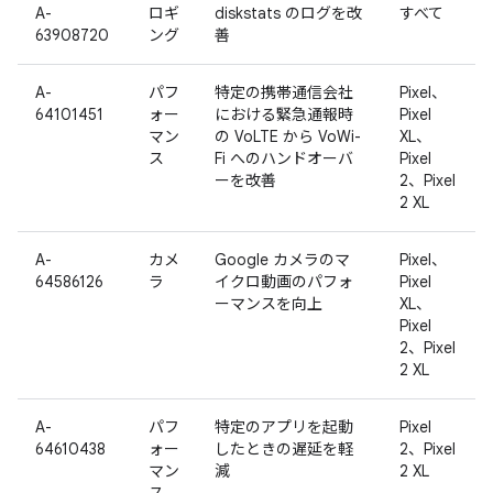
A-
ロギ
diskstats のログを改
すべて
63908720
ング
善
A-
パフ
特定の携帯通信会社
Pixel、
64101451
ォー
における緊急通報時
Pixel
マン
の VoLTE から VoWi-
XL、
ス
Fi へのハンドオーバ
Pixel
ーを改善
2、Pixel
2 XL
A-
カメ
Google カメラのマ
Pixel、
64586126
ラ
イクロ動画のパフォ
Pixel
ーマンスを向上
XL、
Pixel
2、Pixel
2 XL
A-
パフ
特定のアプリを起動
Pixel
64610438
ォー
したときの遅延を軽
2、Pixel
マン
減
2 XL