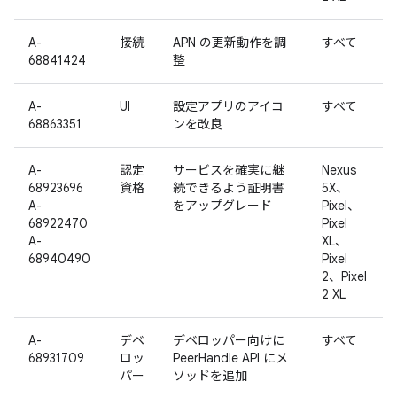
A-
接続
APN の更新動作を調
すべて
68841424
整
A-
UI
設定アプリのアイコ
すべて
68863351
ンを改良
A-
認定
サービスを確実に継
Nexus
68923696
資格
続できるよう証明書
5X、
A-
をアップグレード
Pixel、
68922470
Pixel
A-
XL、
68940490
Pixel
2、Pixel
2 XL
A-
デベ
デベロッパー向けに
すべて
68931709
ロッ
PeerHandle API にメ
パー
ソッドを追加