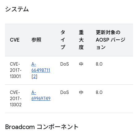
システム
タ
重
更新対象の
CVE
参照
イ
大
AOSP バージ
プ
度
ョン
CVE-
A-
DoS
中
8.0
2017-
66498711
13301
[
2
]
CVE-
A-
DoS
中
8.0
2017-
69969749
13302
Broadcom コンポーネント