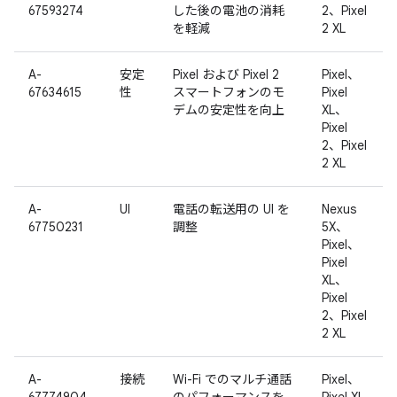
67593274
した後の電池の消耗
2、Pixel
を軽減
2 XL
A-
安定
Pixel および Pixel 2
Pixel、
67634615
性
スマートフォンのモ
Pixel
デムの安定性を向上
XL、
Pixel
2、Pixel
2 XL
A-
UI
電話の転送用の UI を
Nexus
67750231
調整
5X、
Pixel、
Pixel
XL、
Pixel
2、Pixel
2 XL
A-
接続
Wi-Fi でのマルチ通話
Pixel、