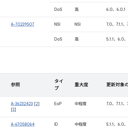
DoS
高
6.0、6.0.1
A-70239507
NSI
NSI
7.0、7.1.1、
DoS
高
5.1.1、6.0、
タイ
参照
重大度
更新対象の
プ
A-36232423
[
2
]
EoP
中程度
7.0、7.1.1、
[
3
]
A-67058064
ID
中程度
5.1.1、6.0、