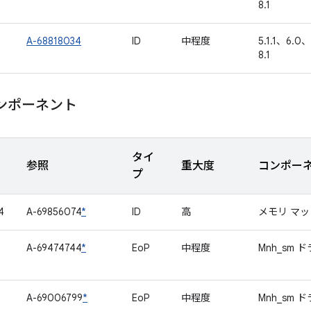
8.1
A-68818034
ID
中程度
5.1.1、6.0、
8.1
ンポーネント
タイ
参照
重大度
コンポー
プ
4
A-69856074
*
ID
高
メモリ マ
A-69474744
*
EoP
中程度
Mnh_sm 
A-69006799
*
EoP
中程度
Mnh_sm 