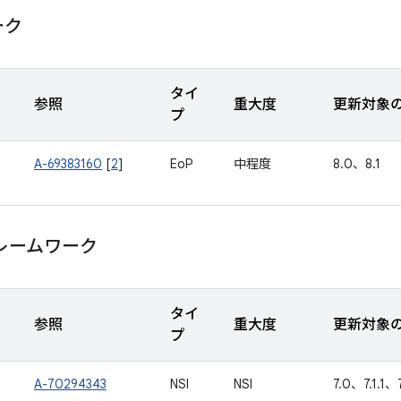
ーク
タイ
参照
重大度
更新対象の
プ
A-69383160
[
2
]
EoP
中程度
8.0、8.1
レームワーク
タイ
参照
重大度
更新対象の
プ
A-70294343
NSI
NSI
7.0、7.1.1、