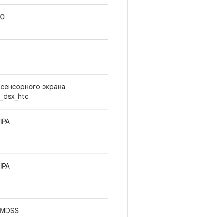
.0
 сенсорного экрана
s_dsx_htc
IPA
IPA
 MDSS