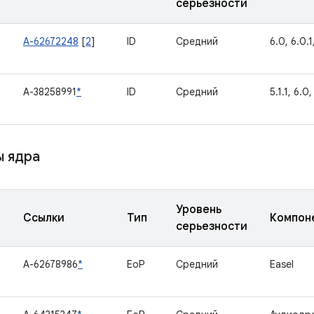
серьезности
A-62672248
[
2
]
ID
Средний
6.0, 6.0.1,
A-38258991
*
ID
Средний
5.1.1, 6.0,
 ядра
Уровень
Ссылки
Тип
Компон
серьезности
A-62678986
*
EoP
Средний
Easel