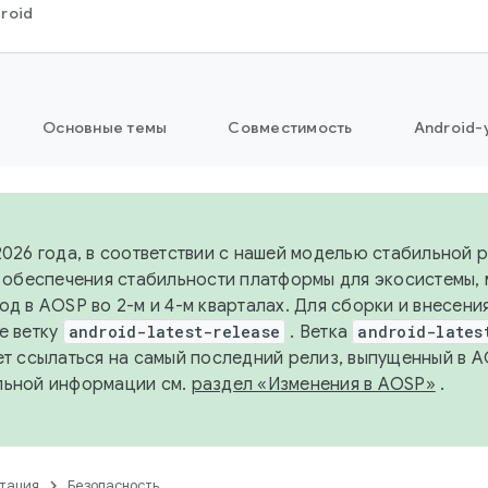
roid
Основные темы
Совместимость
Android-
2026 года, в соответствии с нашей моделью стабильной
я обеспечения стабильности платформы для экосистемы,
од в AOSP во 2-м и 4-м кварталах. Для сборки и внесени
е ветку
android-latest-release
. Ветка
android-lates
ет ссылаться на самый последний релиз, выпущенный в A
льной информации см.
раздел «Изменения в AOSP»
.
тация
Безопасность