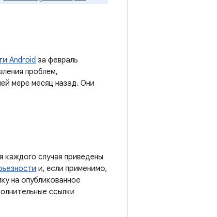
и Android
за февраль
вления проблем,
ей мере месяц назад. Они
я каждого случая приведены
рьезности
и, если применимо,
лку на опубликованное
полнительные ссылки