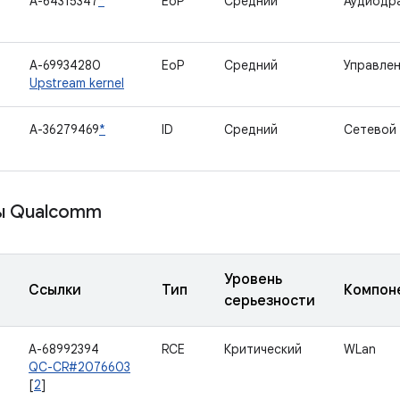
A-64315347
*
EoP
Средний
Аудиодр
A-69934280
EoP
Средний
Управлен
Upstream kernel
A-36279469
*
ID
Средний
Сетевой
ы Qualcomm
Уровень
Ссылки
Тип
Компон
серьезности
A-68992394
RCE
Критический
WLan
QC-CR#2076603
[
2
]