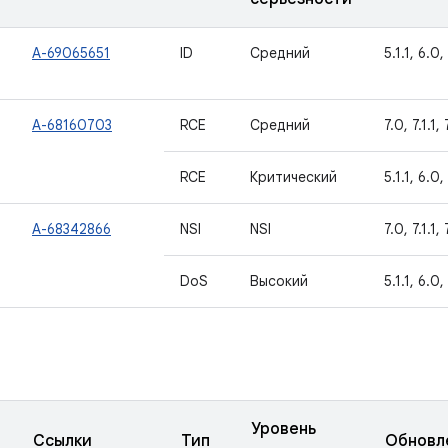
A-69065651
ID
Средний
5.1.1, 6.0, 
A-68160703
RCE
Средний
7.0, 7.1.1, 
RCE
Критический
5.1.1, 6.0,
A-68342866
NSI
NSI
7.0, 7.1.1, 
DoS
Высокий
5.1.1, 6.0,
Уровень
Ссылки
Тип
Обновл