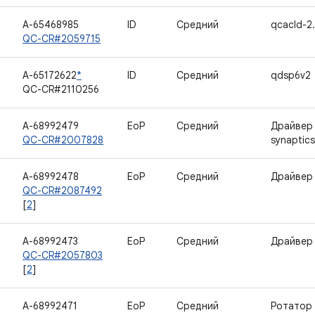
A-65468985
ID
Средний
qcacld-2
QC-CR#2059715
A-65172622
*
ID
Средний
qdsp6v2
QC-CR#2110256
A-68992479
EoP
Средний
Драйвер
QC-CR#2007828
synaptic
A-68992478
EoP
Средний
Драйвер 
QC-CR#2087492
[
2
]
A-68992473
EoP
Средний
Драйвер 
QC-CR#2057803
[
2
]
A-68992471
EoP
Средний
Ротатор