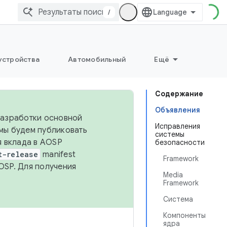
/
устройства
Автомобильный
Ещё
Содержание
Объявления
 разработки основной
Исправления
 мы будем публиковать
системы
я вклада в AOSP
безопасности
t-release
manifest
Framework
OSP. Для получения
Media
Framework
Система
Компоненты
ядра