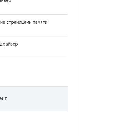
айвер
ие страницами памяти
 драйвер
ент