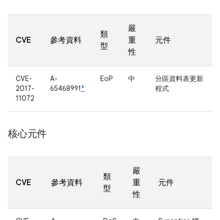
嚴
類
CVE
參考資料
重
元件
型
性
CVE-
A-
EoP
中
分區資料表更新
2017-
65468991
*
程式
11072
核心元件
嚴
類
CVE
參考資料
重
元件
型
性