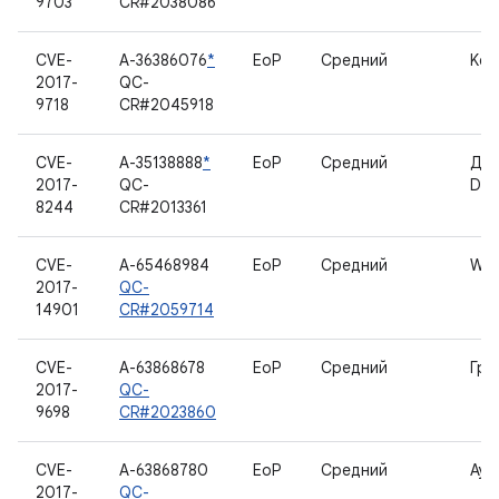
9703
CR#2038086
CVE-
A-36386076
*
EoP
Средний
Ker
2017-
QC-
9718
CR#2045918
CVE-
A-35138888
*
EoP
Средний
Дра
2017-
QC-
Deb
8244
CR#2013361
CVE-
A-65468984
EoP
Средний
WL
2017-
QC-
14901
CR#2059714
CVE-
A-63868678
EoP
Средний
Гра
2017-
QC-
9698
CR#2023860
CVE-
A-63868780
EoP
Средний
Ауд
2017-
QC-