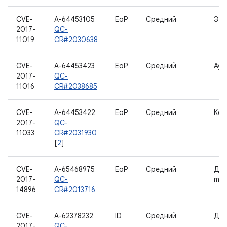
CVE-
A-64453105
EoP
Средний
Экр
2017-
QC-
11019
CR#2030638
CVE-
A-64453423
EoP
Средний
Ауд
2017-
QC-
11016
CR#2038685
CVE-
A-64453422
EoP
Средний
Ker
2017-
QC-
11033
CR#2031930
[
2
]
CVE-
A-65468975
EoP
Средний
Дра
2017-
QC-
mob
14896
CR#2013716
CVE-
A-62378232
ID
Средний
Дра
2017-
QC-