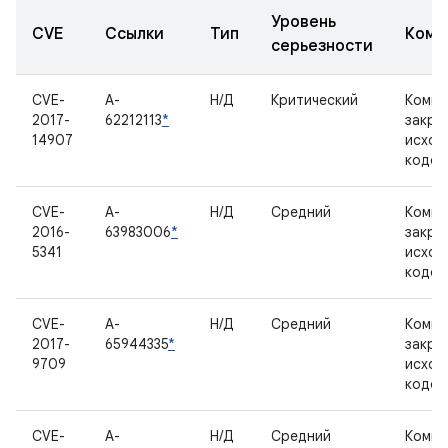
Уровень
CVE
Ссылки
Тип
Комп
серьезности
CVE-
A-
Н/Д
Критический
Компо
2017-
62212113
*
закры
14907
исход
кодом
CVE-
A-
Н/Д
Средний
Компо
2016-
63983006
*
закры
5341
исход
кодом
CVE-
A-
Н/Д
Средний
Компо
2017-
65944335
*
закры
9709
исход
кодом
CVE-
A-
Н/Д
Средний
Компо