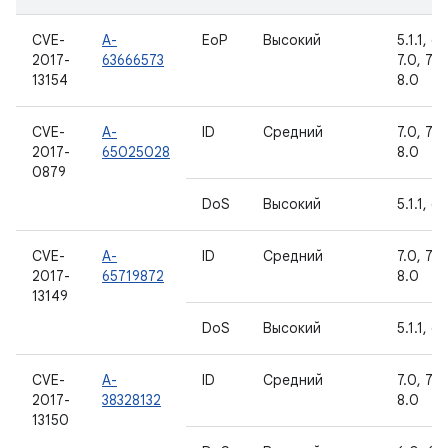
CVE-
A-
EoP
Высокий
5.1.1, 6.
2017-
63666573
7.0, 7.1.1
13154
8.0
CVE-
A-
ID
Средний
7.0, 7.1.1
2017-
65025028
8.0
0879
DoS
Высокий
5.1.1, 6.
CVE-
A-
ID
Средний
7.0, 7.1.1
2017-
65719872
8.0
13149
DoS
Высокий
5.1.1, 6.
CVE-
A-
ID
Средний
7.0, 7.1.1
2017-
38328132
8.0
13150