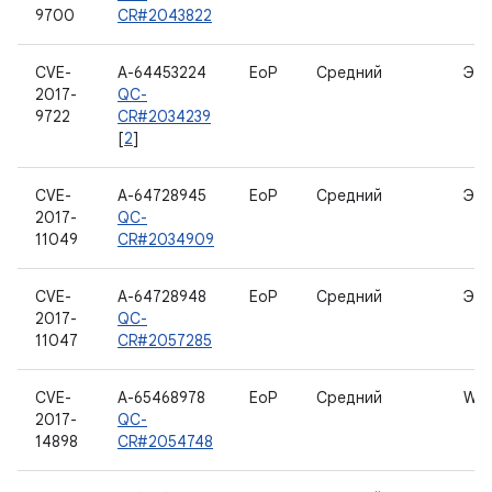
9700
CR#2043822
CVE-
A-64453224
EoP
Средний
Экр
2017-
QC-
9722
CR#2034239
[
2
]
CVE-
A-64728945
EoP
Средний
Экр
2017-
QC-
11049
CR#2034909
CVE-
A-64728948
EoP
Средний
Экр
2017-
QC-
11047
CR#2057285
CVE-
A-65468978
EoP
Средний
WL
2017-
QC-
14898
CR#2054748