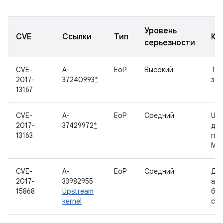
Уровень
CVE
Ссылки
Тип
Ко
серьезности
CVE-
A-
EoP
Высокий
Тай
2017-
37240993
*
зву
13167
CVE-
A-
EoP
Средний
US
2017-
37429972
*
для
13163
пр
MT
CVE-
A-
EoP
Средний
Др
2017-
33982955
ад
15868
Upstream
бе
kernel
сет