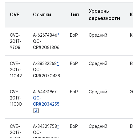
Уровень
CVE
Ссылки
Тип
Ко
серьезности
CVE-
A-62674846
*
EoP
Средний
Ker
2017-
QC-
9708
CR#2081806
CVE-
A-38232268
*
EoP
Средний
Bin
2017-
QC-
11042
CR#2070438
CVE-
A-64431967
EoP
Средний
Экр
2017-
QC-
11030
CR#2034255
[
2
]
CVE-
A-34329758
*
EoP
Средний
Вид
2017-
QC-