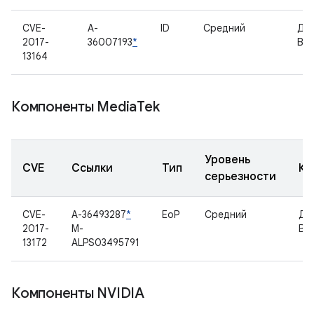
CVE-
A-
ID
Средний
Др
2017-
36007193
*
Bin
13164
Компоненты Media
Tek
Уровень
CVE
Ссылки
Тип
Ко
серьезности
CVE-
A-36493287
*
EoP
Средний
Др
2017-
M-
Blu
13172
ALPS03495791
Компоненты NVIDIA