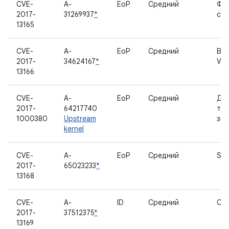
CVE-
A-
EoP
Средний
Фа
2017-
31269937
*
си
13165
CVE-
A-
EoP
Средний
Ви
2017-
34624167
*
V4L
13166
CVE-
A-
EoP
Средний
Др
2017-
64217740
тай
1000380
Upstream
зву
kernel
CVE-
A-
EoP
Средний
SCS
2017-
65023233
*
13168
CVE-
A-
ID
Средний
Cam
2017-
37512375
*
13169