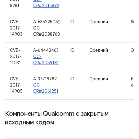
8281
CR#2015892
CVE-
A-63522505
*
ID
Средний
WL
2017-
QC-
14903
CR#2088768
CVE-
A-64442463
ID
Средний
Экр
2017-
QC-
11031
CR#2059181
CVE-
A-37719782
ID
Средний
Бес
2017-
QC-
сет
14905
CR#2061251
Компоненты Qualcomm с закрытым
исходным кодом