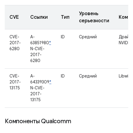
Уровень
CVE
Ссылки
Тип
Комп
серьезности
CVE-
A-
ID
Средний
Драйв
2017-
63851980
*
NVIDIA
6280
N-CVE-
2017-
6280
CVE-
A-
ID
Средний
Libwilh
2017-
64339309
*
13175
N-CVE-
2017-
13175
Компоненты Qualcomm