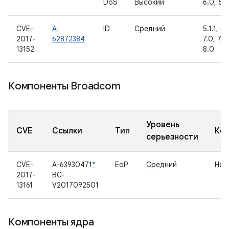
DoS
Высокий
6.0, 6.0
CVE-
A-
ID
Средний
5.1.1, 6.
2017-
62872384
7.0, 7.1.1
13152
8.0
Компоненты Broadcom
Уровень
CVE
Ссылки
Тип
Ко
серьезности
CVE-
A-63930471
*
EoP
Средний
Нет
2017-
BC-
13161
V2017092501
Компоненты ядра