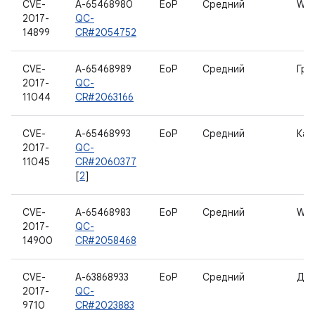
CVE-
A-65468980
EoP
Средний
WL
2017-
QC-
14899
CR#2054752
CVE-
A-65468989
EoP
Средний
Гра
2017-
QC-
11044
CR#2063166
CVE-
A-65468993
EoP
Средний
Кам
2017-
QC-
11045
CR#2060377
[
2
]
CVE-
A-65468983
EoP
Средний
WL
2017-
QC-
14900
CR#2058468
CVE-
A-63868933
EoP
Средний
Дан
2017-
QC-
9710
CR#2023883