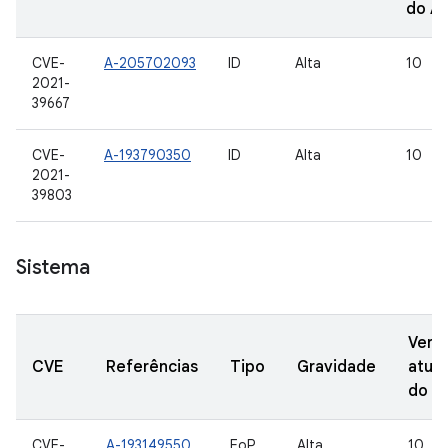
do A
CVE-
A-205702093
ID
Alta
10
2021-
39667
CVE-
A-193790350
ID
Alta
10
2021-
39803
Sistema
Vers
CVE
Referências
Tipo
Gravidade
atual
do A
CVE-
A-193149550
EoP
Alta
10