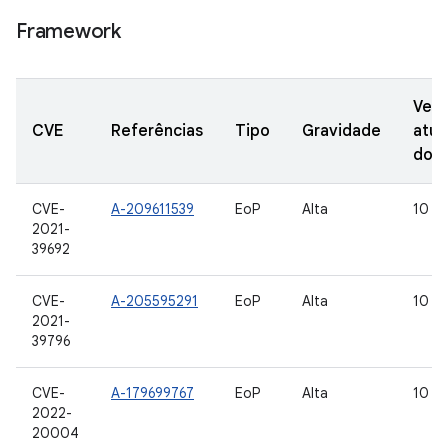
Framework
Vers
CVE
Referências
Tipo
Gravidade
atua
do 
CVE-
A-209611539
EoP
Alta
10
2021-
39692
CVE-
A-205595291
EoP
Alta
10
2021-
39796
CVE-
A-179699767
EoP
Alta
10
2022-
20004