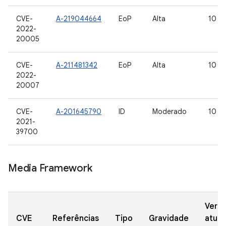
CVE-
A-219044664
EoP
Alta
10
2022-
20005
CVE-
A-211481342
EoP
Alta
10
2022-
20007
CVE-
A-201645790
ID
Moderado
10
2021-
39700
Media Framework
Vers
CVE
Referências
Tipo
Gravidade
atual