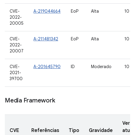
CVE-
A-219044664
EoP
Alta
10
2022-
20005
CVE-
A-211481342
EoP
Alta
10
2022-
20007
CVE-
A-201645790
ID
Moderado
10
2021-
39700
Media Framework
Vers
CVE
Referências
Tipo
Gravidade
atual