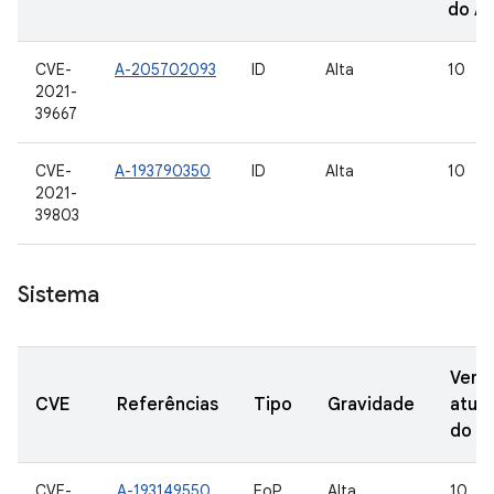
do A
CVE-
A-205702093
ID
Alta
10
2021-
39667
CVE-
A-193790350
ID
Alta
10
2021-
39803
Sistema
Vers
CVE
Referências
Tipo
Gravidade
atual
do A
CVE-
A-193149550
EoP
Alta
10