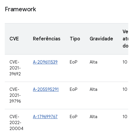
Framework
Vers
CVE
Referências
Tipo
Gravidade
atua
do 
CVE-
A-209611539
EoP
Alta
10
2021-
39692
CVE-
A-205595291
EoP
Alta
10
2021-
39796
CVE-
A-179699767
EoP
Alta
10
2022-
20004