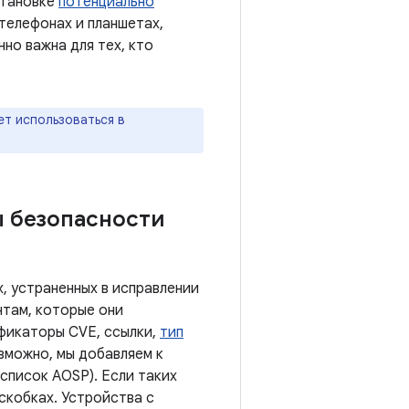
становке
потенциально
 телефонах и планшетах,
нно важна для тех, кто
ет использоваться в
ы безопасности
, устраненных в исправлении
нтам, которые они
ификаторы CVE, ссылки,
тип
озможно, мы добавляем к
список AOSP). Если таких
скобках. Устройства с