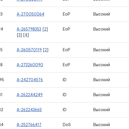
23
A-270050064
EoP
Высокий
24
A-265798353
[
2
]
EoP
Высокий
[
3
] [
4
]
35
A-260570119
[
2
]
EoP
Высокий
38
A-273260090
EoP
Высокий
95
A-242704576
ID
Высокий
41
A-262244249
ID
Высокий
42
A-262243665
ID
Высокий
44
A-252766417
DoS
Высокий