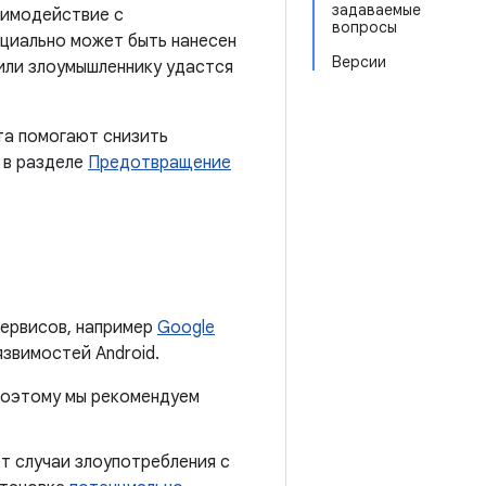
задаваемые
аимодействие с
вопросы
нциально может быть нанесен
Версии
 или злоумышленнику удастся
та помогают снизить
 в разделе
Предотвращение
ервисов, например
Google
язвимостей Android.
 поэтому мы рекомендуем
т случаи злоупотребления с