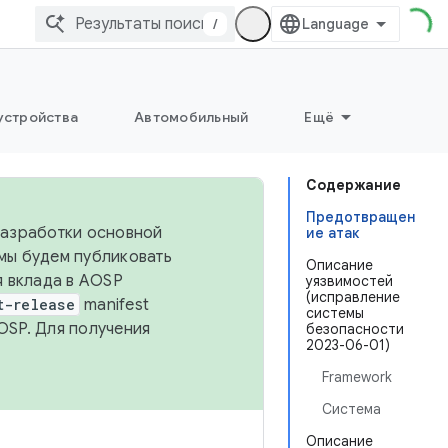
/
устройства
Автомобильный
Ещё
Содержание
Предотвращен
 разработки основной
ие атак
 мы будем публиковать
Описание
я вклада в AOSP
уязвимостей
(исправление
t-release
manifest
системы
OSP. Для получения
безопасности
2023-06-01)
Framework
Система
Описание