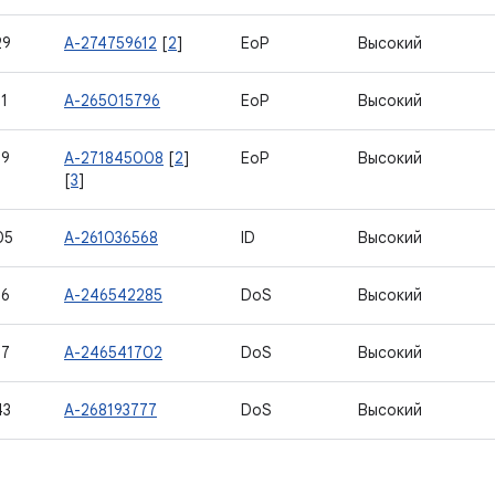
29
A-274759612
[
2
]
EoP
Высокий
1
A-265015796
EoP
Высокий
39
A-271845008
[
2
]
EoP
Высокий
[
3
]
05
A-261036568
ID
Высокий
36
A-246542285
DoS
Высокий
37
A-246541702
DoS
Высокий
43
A-268193777
DoS
Высокий