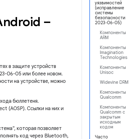
уязвимостей
(исправление
системы
ndroid –
безопасности
2023-06-05)
Компоненты
ARM
Компоненты
Imagination
Technologies
тях в защите устройств
Компоненты
Unisoc
023-06-05 или более новом.
ности на устройстве, можно
Widevine DRM
Компоненты
Qualcomm
ыхода бюллетеня.
Компоненты
ct (AOSP). Ссылки на них и
Qualcomm с
закрытым
исходным
кодом
стема", которая позволяет
олнять код через Bluetooth,
Часто