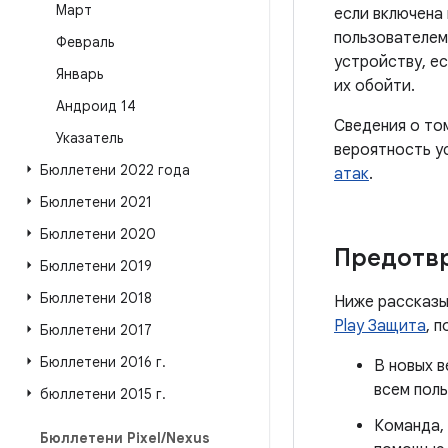
Март
если включена
пользователем
Февраль
устройству, е
Январь
их обойти.
Андроид 14
Сведения о то
Указатель
вероятность у
Бюллетени 2022 года
атак
.
Бюллетени 2021
Бюллетени 2020
Предотв
Бюллетени 2019
Бюллетени 2018
Ниже рассказы
Play Защита
, 
Бюллетени 2017
Бюллетени 2016 г
.
В новых в
всем пол
бюллетени 2015 г
.
Команда,
Бюллетени Pixel
/
Nexus