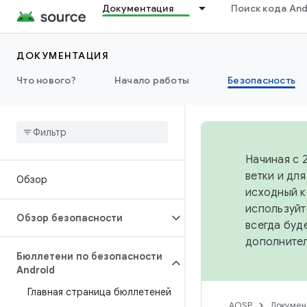
Документация
Поиск кода And
ДОКУМЕНТАЦИЯ
Что нового?
Начало работы
Безопасность
Начиная с 
ветки и дл
Обзор
исходный к
используйт
Обзор безопасности
всегда буд
дополните
Бюллетени по безопасности
Android
Главная страница бюллетеней
AOSP
Докумен