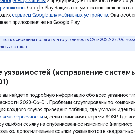
ю
Google Play Защиты
и предупреждает пользователей об у
приложений
. Google Play Защита по умолчанию включена на
ующих
сервисы Google для мобильных устройств
. Она особе
вает приложения не из Google Play.
.
Есть основания полагать, что уязвимость CVE-2022-22706 мож
левых атаках.
 уязвимостей (исправление систем
01)
е вы найдете подробную информацию обо всех уязвимостях
асности 2023-06-01. Проблемы сгруппированы по компоне
Для каждого случая приведена таблица, где указаны идент
овень серьезности
и, если применимо, версии AOSP. Где в
у ошибки ссылку на опубликованное изменение (например, 
колько, дополнительные ссылки указываются в квадратных 