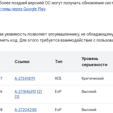
 более поздней версией ОС могут получать обновления сис
темы через Google Play
.
ая уязвимость позволяет злоумышленнику, не обладающем
лнять код. Для этого требуется взаимодействие с пользов
Уровень
Ссылки
Тип
серьезности
27
A-275418191
RCE
Критический
26
A-271846393
[
2
]
EoP
Высокий
[
3
]
28
A-272042183
EoP
Высокий