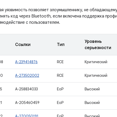
ая уязвимость позволяет злоумышленнику, не обладающем
нять код через Bluetooth, если включена поддержка профи
имодействие с пользователем.
Уровень
Ссылки
Тип
серьезности
08
A-239414876
RCE
Критический
30
A-273502002
RCE
Критический
15
A-258834033
EoP
Высокий
21
A-205460459
EoP
Высокий
22
A-270050191
EoP
Высокий