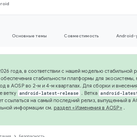
roid
Основные темы
Совместимость
Android-
2026 года, в соответствии с нашей моделью стабильной
я обеспечения стабильности платформы для экосистемы,
од в AOSP во 2-м и 4-м кварталах. Для сборки и внесени
е ветку
android-latest-release
. Ветка
android-lates
ет ссылаться на самый последний релиз, выпущенный в A
льной информации см.
раздел «Изменения в AOSP»
.
тация
Безопасность