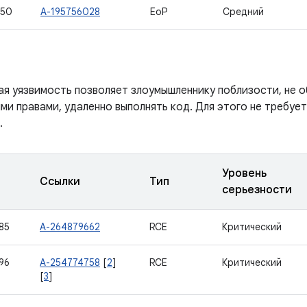
950
A-195756028
EoP
Средний
ая уязвимость позволяет злоумышленнику поблизости, не
ми правами, удаленно выполнять код. Для этого не требуе
.
Уровень
Ссылки
Тип
серьезности
85
A-264879662
RCE
Критический
96
A-254774758
[
2
]
RCE
Критический
[
3
]