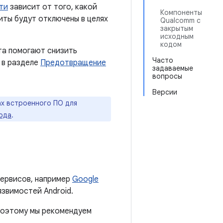
ти
зависит от того, какой
Компоненты
иты будут отключены в целях
Qualcomm с
закрытым
исходным
кодом
та помогают снизить
Часто
 в разделе
Предотвращение
задаваемые
вопросы
Версии
х встроенного ПО для
года
.
ервисов, например
Google
язвимостей Android.
 поэтому мы рекомендуем