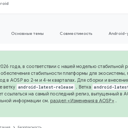
roid
Основные темы
Совместимость
Android-
2026 года, в соответствии с нашей моделью стабильной
я обеспечения стабильности платформы для экосистемы,
од в AOSP во 2-м и 4-м кварталах. Для сборки и внесени
е ветку
android-latest-release
. Ветка
android-lates
ет ссылаться на самый последний релиз, выпущенный в A
льной информации см.
раздел «Изменения в AOSP»
.
тация
Безопасность