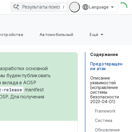
/
устройства
Автомобильный
Ещё
Содержание
Предотвращен
 разработки основной
ие атак
 мы будем публиковать
Описание
я вклада в AOSP
уязвимостей
(исправление
t-release
manifest
системы
OSP. Для получения
безопасности
2023-04-01)
Framework
Система
Обновления