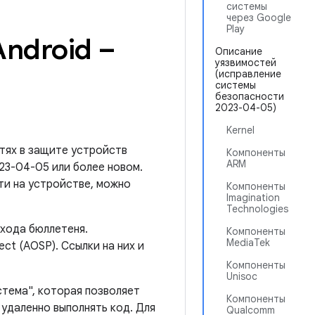
системы
через Google
Play
ndroid –
Описание
уязвимостей
(исправление
системы
безопасности
2023-04-05)
Kernel
тях в защите устройств
Компоненты
ARM
023-04-05 или более новом.
ти на устройстве, можно
Компоненты
Imagination
Technologies
ыхода бюллетеня.
Компоненты
MediaTek
ct (AOSP). Ссылки на них и
Компоненты
Unisoc
стема", которая позволяет
Компоненты
удаленно выполнять код. Для
Qualcomm