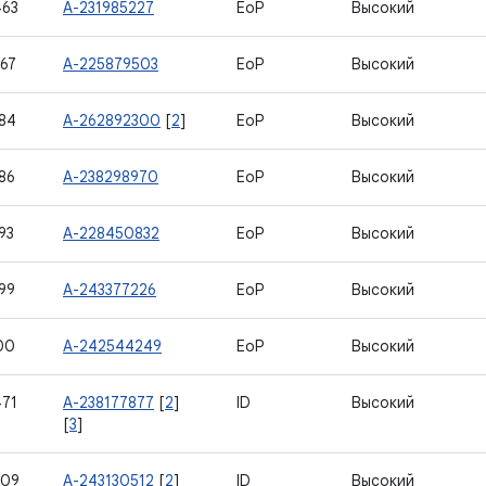
463
A-231985227
EoP
Высокий
67
A-225879503
EoP
Высокий
84
A-262892300
[
2
]
EoP
Высокий
86
A-238298970
EoP
Высокий
93
A-228450832
EoP
Высокий
99
A-243377226
EoP
Высокий
00
A-242544249
EoP
Высокий
71
A-238177877
[
2
]
ID
Высокий
[
3
]
909
A-243130512
[
2
]
ID
Высокий