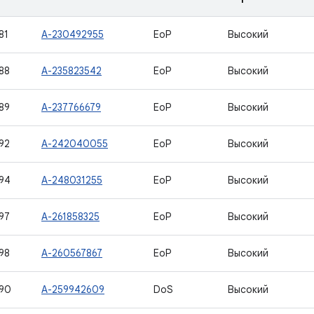
81
A-230492955
EoP
Высокий
88
A-235823542
EoP
Высокий
89
A-237766679
EoP
Высокий
92
A-242040055
EoP
Высокий
94
A-248031255
EoP
Высокий
97
A-261858325
EoP
Высокий
98
A-260567867
EoP
Высокий
90
A-259942609
DoS
Высокий