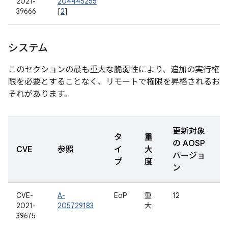
2021-
204445255
39666
[
2
]
システム
このセクションの最も重大な脆弱性により、追加の実行権
限を必要とすることなく、リモートで権限を昇格されるお
それがあります。
更新対象
タ
重
の AOSP
CVE
参照
イ
大
バージョ
プ
度
ン
CVE-
A-
EoP
重
12
2021-
205729183
大
39675