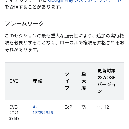
ティ アップデートと
Google Play システム アップデート
を受信することがあります。
フレームワーク
このセクションの最も重大な脆弱性により、追加の実行権
限を必要とすることなく、ローカルで権限を昇格されるお
それがあります。
更新対象
タ
重
の AOSP
CVE
参照
イ
大
バージョ
プ
度
ン
CVE-
A-
EoP
高
11、12
2021-
197399948
39619