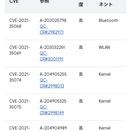
CVE
参照
度
ネント
CVE-2021-
A-202025798
高
Bluetooth
35068
QC-
CR#2982971
CVE-2021-
A-203032261
高
WLAN
35069
QC-
CR#3001191
CVE-2021-
A-204905255
高
Kernel
35074
QC-
CR#2998013
CVE-2021-
A-204905325
高
Kernel
35075
QC-
CR#2998149
CVE-2021-
A-204904989
高
Kernel