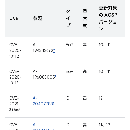
更新対象
タ
重
の AOSP
CVE
参照
イ
大
バージョ
プ
度
ン
CVE-
A-
EoP
高
10、11
2020-
194342672
*
13112
CVE-
A-
EoP
高
10、11
2020-
196085005
*
13113
CVE-
A-
ID
高
12
2021-
204077881
39665
CVE-
A-
ID
高
11、12